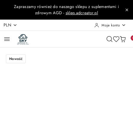
Przejdź do treści głównej
Przejdź do wyszukiwarki
Przejdź do moje konto
Przejdź do menu głównego
Przejdź do opisu produktu
Przejdź do stopki
Zapraszamy również do naszego sklepu z suplementami i
zdrowym AGD -
sklep.adcreator.pl
PLN
Moje konto
Nowość