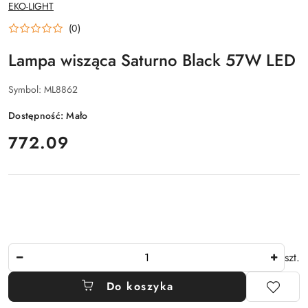
NAZWA
EKO-LIGHT
PRODUCENTA:
(0)
Lampa wisząca Saturno Black 57W LED
Symbol:
ML8862
Dostępność:
Mało
cena:
772.09
Ilość
szt.
Do koszyka