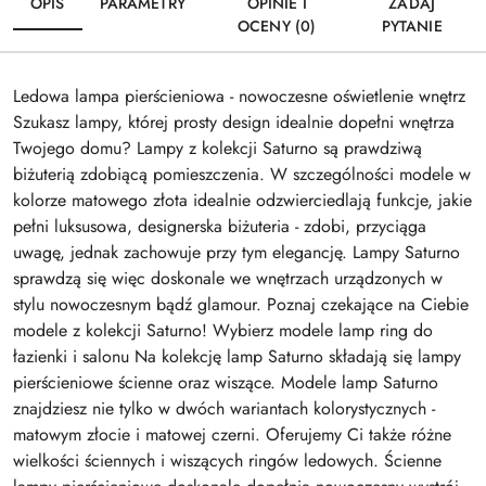
OPIS
PARAMETRY
OPINIE I
ZADAJ
OCENY (0)
PYTANIE
Ledowa lampa pierścieniowa - nowoczesne oświetlenie wnętrz
Szukasz lampy, której prosty design idealnie dopełni wnętrza
Twojego domu? Lampy z kolekcji Saturno są prawdziwą
biżuterią zdobiącą pomieszczenia. W szczególności modele w
kolorze matowego złota idealnie odzwierciedlają funkcje, jakie
pełni luksusowa, designerska biżuteria - zdobi, przyciąga
uwagę, jednak zachowuje przy tym elegancję. Lampy Saturno
sprawdzą się więc doskonale we wnętrzach urządzonych w
stylu nowoczesnym bądź glamour. Poznaj czekające na Ciebie
modele z kolekcji Saturno! Wybierz modele lamp ring do
łazienki i salonu Na kolekcję lamp Saturno składają się lampy
pierścieniowe ścienne oraz wiszące. Modele lamp Saturno
znajdziesz nie tylko w dwóch wariantach kolorystycznych -
matowym złocie i matowej czerni. Oferujemy Ci także różne
wielkości ściennych i wiszących ringów ledowych. Ścienne