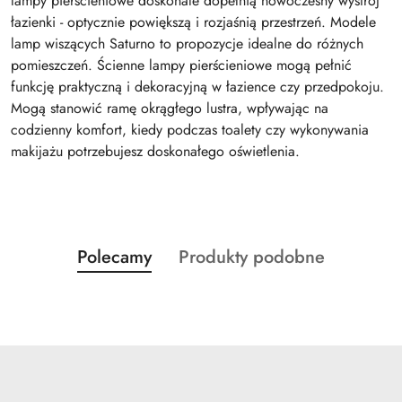
lampy pierścieniowe doskonale dopełnią nowoczesny wystrój
łazienki - optycznie powiększą i rozjaśnią przestrzeń. Modele
lamp wiszących Saturno to propozycje idealne do różnych
pomieszczeń. Ścienne lampy pierścieniowe mogą pełnić
funkcję praktyczną i dekoracyjną w łazience czy przedpokoju.
Mogą stanowić ramę okrągłego lustra, wpływając na
codzienny komfort, kiedy podczas toalety czy wykonywania
makijażu potrzebujesz doskonałego oświetlenia.
Produkty
Produkty
Polecamy
Produkty podobne
Pomiń karuzelę produktów
o
o
statusie:
statusie: