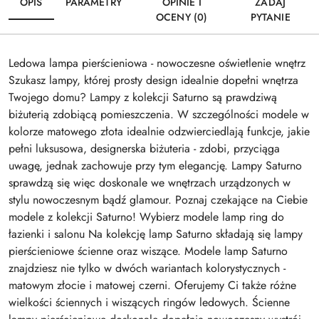
OPIS
PARAMETRY
OPINIE I
ZADAJ
OCENY (0)
PYTANIE
Ledowa lampa pierścieniowa - nowoczesne oświetlenie wnętrz
Szukasz lampy, której prosty design idealnie dopełni wnętrza
Twojego domu? Lampy z kolekcji Saturno są prawdziwą
biżuterią zdobiącą pomieszczenia. W szczególności modele w
kolorze matowego złota idealnie odzwierciedlają funkcje, jakie
pełni luksusowa, designerska biżuteria - zdobi, przyciąga
uwagę, jednak zachowuje przy tym elegancję. Lampy Saturno
sprawdzą się więc doskonale we wnętrzach urządzonych w
stylu nowoczesnym bądź glamour. Poznaj czekające na Ciebie
modele z kolekcji Saturno! Wybierz modele lamp ring do
łazienki i salonu Na kolekcję lamp Saturno składają się lampy
pierścieniowe ścienne oraz wiszące. Modele lamp Saturno
znajdziesz nie tylko w dwóch wariantach kolorystycznych -
matowym złocie i matowej czerni. Oferujemy Ci także różne
wielkości ściennych i wiszących ringów ledowych. Ścienne