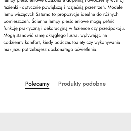
lampy pierścieniowe doskonale dopełnią nowoczesny wystrój
łazienki - optycznie powiększą i rozjaśnią przestrzeń. Modele
lamp wiszących Saturno to propozycje idealne do różnych
pomieszczeń. Ścienne lampy pierścieniowe mogą pełnić
funkcję praktyczną i dekoracyjną w łazience czy przedpokoju.
Mogą stanowić ramę okrągłego lustra, wpływając na
codzienny komfort, kiedy podczas toalety czy wykonywania
makijażu potrzebujesz doskonałego oświetlenia.
Produkty
Produkty
Polecamy
Produkty podobne
Pomiń karuzelę produktów
o
o
statusie:
statusie: