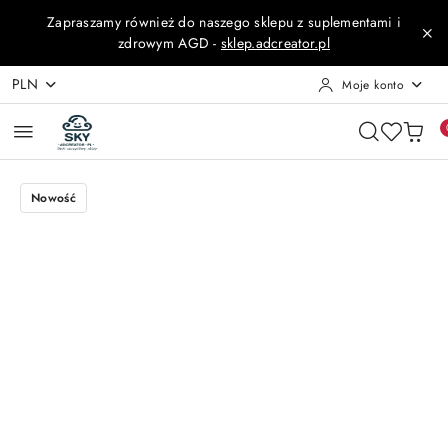
Przejdź do treści głównej
Przejdź do wyszukiwarki
Przejdź do moje konto
Przejdź do menu głównego
Przejdź do opisu produktu
Przejdź do stopki
Zapraszamy również do naszego sklepu z suplementami i
zdrowym AGD -
sklep.adcreator.pl
PLN
Moje konto
Nowość