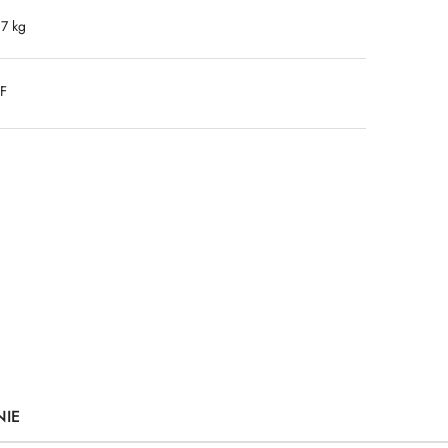
.7 kg
DF
NIE