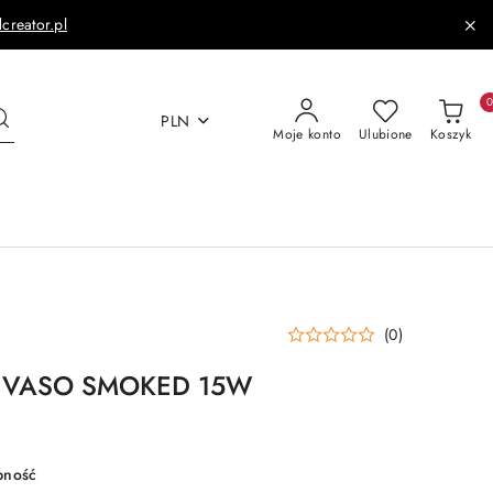
dcreator.pl
PLN
Moje konto
Ulubione
Koszyk
(0)
a VASO SMOKED 15W
pność