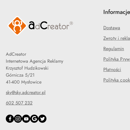
Informacj
Dostawa
Zwroty i rekl
Regulamin
AdCreator
Polityka Pryw
Internetowa Agencja Reklamy
Krzysztof Hudzikowski
Płatności
Górnicza 5/21
Polityka cook
41-400 Mysłowice
sky@sky.adcreator.pl
602 507 232