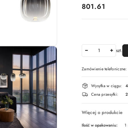
cena:
801.61
Ilość
szt.
Zamówienie telefoniczne
Dostępność
Wysyłka w ciągu:
4
i
Cena przesyłki:
dostawa
Więcej o produkcie
Ilość w opakowaniu:
1 