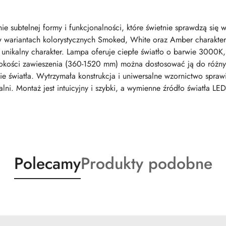
e subtelnej formy i funkcjonalności, które świetnie sprawdzą się
 wariantach kolorystycznych Smoked, White oraz Amber charakter
m unikalny charakter. Lampa oferuje ciepłe światło o barwie 3000K
okości zawieszenia (360-1520 mm) można dostosować ją do różnych 
e światła. Wytrzymała konstrukcja i uniwersalne wzornictwo spra
alni. Montaż jest intuicyjny i szybki, a wymienne źródło światła L
Produkty
Produkty
Polecamy
Produkty podobne
o
o
statusie:
statusie: