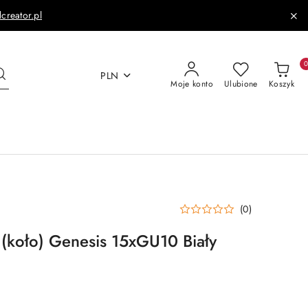
dcreator.pl
PLN
Moje konto
Ulubione
Koszyk
(0)
(koło) Genesis 15xGU10 Biały