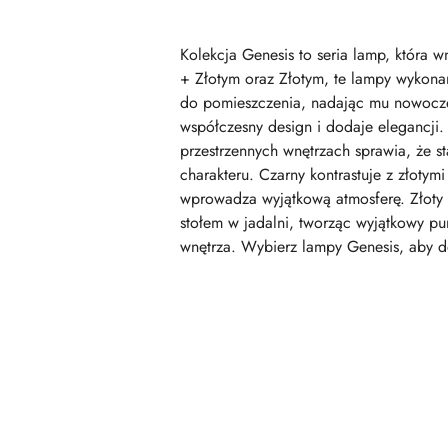
Kolekcja Genesis to seria lamp, która
+ Złotym oraz Złotym, te lampy wykonan
do pomieszczenia, nadając mu nowoczes
współczesny design i dodaje elegancji. 
przestrzennych wnętrzach sprawia, że s
charakteru. Czarny kontrastuje z złotym
wprowadza wyjątkową atmosferę. Złoty ko
stołem w jadalni, tworząc wyjątkowy punk
wnętrza. Wybierz lampy Genesis, aby 
Pomiń karuzelę produktów