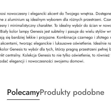
 wnosi nowoczesny i elegancki akcent do Twojego wnętrza. Dostęp
e z aluminium są idealnym wyborem dla różnych przestrzeni. Czar
ny i minimalistyczny charakter. To idealny wybór do ścian w nowo
Biały kolor lampy Genesis jest subtelny i pasuje do wielu stylów w
tają się bardziej lekkie i przyjazne. Kombinacja czarnego i złote
i akcentami, tworząc eleganckie i luksusowe oświetlenie. Idealnie n
lor Genesis to wybór dla tych, którzy pragną przestrzeni pełnej b
t centralny. Kolekcja Genesis to nie tylko oświetlenie, to również
dodać elegancji i nowoczesności swojemu domowi.
Produkty
Produkty
Polecamy
Produkty podobne
o
o