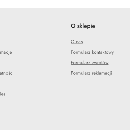
statusie:
statusie:
e
O sklepie
O nas
amacje
Formularz kontaktowy
Formularz zwrotów
atności
Formularz reklamacji
ies