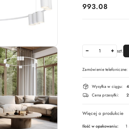
cena:
993.08
Ilość
szt.
Zamówienie telefoniczne
Dostępność
Wysyłka w ciągu:
4
i
Cena przesyłki:
dostawa
Więcej o produkcie
Ilość w opakowaniu:
1 