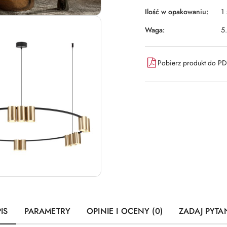
Ilość w opakowaniu:
1 
Waga:
5
Pobierz produkt do P
IS
PARAMETRY
OPINIE I OCENY (0)
ZADAJ PYTA