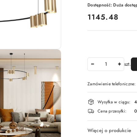
Dostępność:
Duża dostę
cena:
1145.48
Ilość
szt.
Zamówienie telefoniczne
Dostępność
Wysyłka w ciągu:
4
i
Cena przesyłki:
dostawa
Więcej o produkcie