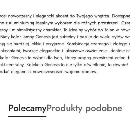
 wnosi nowoczesny i elegancki akcent do Twojego wnętrza. Dostęp
e z aluminium są idealnym wyborem dla różnych przestrzeni. Czar
ny i minimalistyczny charakter. To idealny wybór do ścian w nowo
Biały kolor lampy Genesis jest subtelny i pasuje do wielu stylów w
tają się bardziej lekkie i przyjazne. Kombinacja czarnego i złote
i akcentami, tworząc eleganckie i luksusowe oświetlenie. Idealnie n
lor Genesis to wybór dla tych, którzy pragną przestrzeni pełnej b
t centralny. Kolekcja Genesis to nie tylko oświetlenie, to również
dodać elegancji i nowoczesności swojemu domowi.
Produkty
Produkty
Polecamy
Produkty podobne
o
o