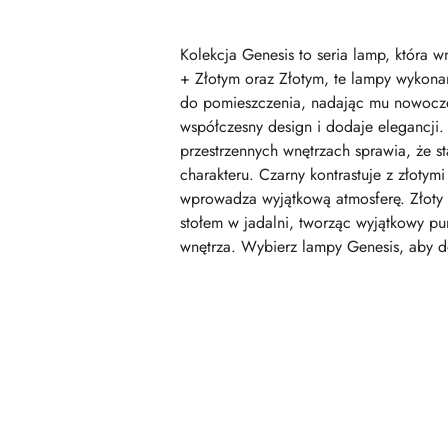
Kolekcja Genesis to seria lamp, która
+ Złotym oraz Złotym, te lampy wykonan
do pomieszczenia, nadając mu nowoczes
współczesny design i dodaje elegancji. 
przestrzennych wnętrzach sprawia, że s
charakteru. Czarny kontrastuje z złotym
wprowadza wyjątkową atmosferę. Złoty ko
stołem w jadalni, tworząc wyjątkowy punk
wnętrza. Wybierz lampy Genesis, aby 
Pomiń karuzelę produktów