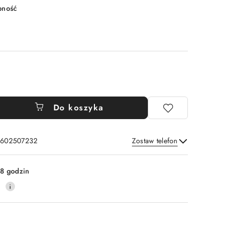
pność
Do koszyka
: 602507232
Zostaw telefon
Wyślij
8 godzin
0