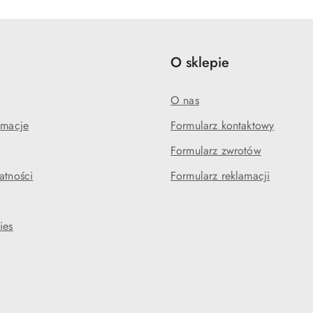
statusie:
statusie:
e
O sklepie
O nas
amacje
Formularz kontaktowy
Formularz zwrotów
atności
Formularz reklamacji
ies