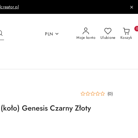
dcreator.pl
PLN
Moje konto
Ulubione
Koszyk
(0)
(koło) Genesis Czarny Złoty