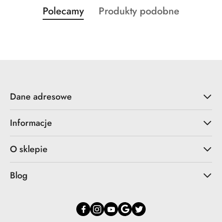
Produkty
Produkty
Polecamy
Produkty podobne
Pomiń karuzelę produktów
o
o
statusie:
statusie:
Dane adresowe
Informacje
O sklepie
Blog