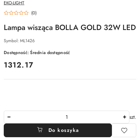
NAZWA
EKO-LIGHT
PRODUCENTA:
(0)
Lampa wisząca BOLLA GOLD 32W LED
Symbol:
ML1426
Dostępność:
Średnia dostępność
cena:
1312.17
Ilość
szt.
Do koszyka