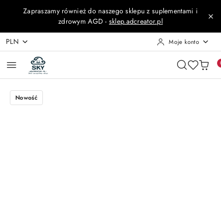
Przejdź do treści głównej
Przejdź do wyszukiwarki
Przejdź do moje konto
Przejdź do menu głównego
Przejdź do opisu produktu
Przejdź do stopki
Zapraszamy również do naszego sklepu z suplementami i
zdrowym AGD -
sklep.adcreator.pl
PLN
Moje konto
Nowość