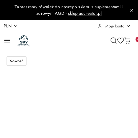
Przejdź do treści głównej
Przejdź do wyszukiwarki
Przejdź do moje konto
Przejdź do menu głównego
Przejdź do opisu produktu
Przejdź do stopki
Zapraszamy również do naszego sklepu z suplementami i
zdrowym AGD -
sklep.adcreator.pl
PLN
Moje konto
Nowość