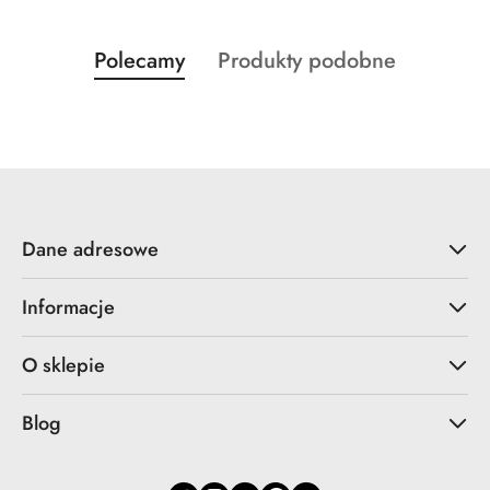
Produkty
Produkty
Polecamy
Produkty podobne
Pomiń karuzelę produktów
o
o
statusie:
statusie:
Dane adresowe
Informacje
O sklepie
Blog