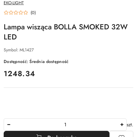
NAZWA
EKO-LIGHT
PRODUCENTA:
(0)
Lampa wisząca BOLLA SMOKED 32W
LED
Symbol:
ML1427
Dostępność:
Średnia dostępność
cena:
1248.34
Ilość
szt.