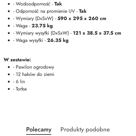
- Wodoodporność -
Tak
- Odporność na promienie UV -
Tak
- Wymiary (DxSxW) -
590 x 295 x 260 cm
- Waga -
23.75 kg
- Wymiary wysyłki (DxSxW) -
121 x 38.5 x 37.5 cm
- Waga wysyłki -
26.35 kg
W zestawie:
- Pawilon ogrodowy
- 12 haków do ziemi
- 6 lin
- Torba
Produkty
Produkty
Polecamy
Produkty podobne
Pomiń karuzelę produktów