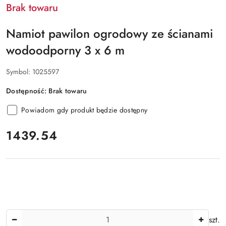
Brak towaru
Namiot pawilon ogrodowy ze ścianami
wodoodporny 3 x 6 m
Symbol:
1025597
Dostępność:
Brak towaru
Powiadom gdy produkt będzie dostępny
cena:
1439.54
Ilość
szt.