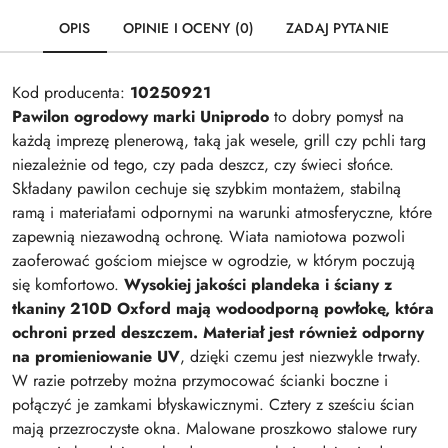
OPIS
OPINIE I OCENY (0)
ZADAJ PYTANIE
Kod producenta:
10250921
Pawilon ogrodowy marki Uniprodo
to dobry pomysł na
każdą imprezę plenerową, taką jak wesele, grill czy pchli targ
niezależnie od tego, czy pada deszcz, czy świeci słońce.
Składany pawilon cechuje się szybkim montażem, stabilną
ramą i materiałami odpornymi na warunki atmosferyczne, które
zapewnią niezawodną ochronę. Wiata namiotowa pozwoli
zaoferować gościom miejsce w ogrodzie, w którym poczują
się komfortowo.
Wysokiej jakości plandeka i ściany z
tkaniny 210D Oxford mają wodoodporną powłokę, która
ochroni przed deszczem.
Materiał jest również odporny
na promieniowanie UV
, dzięki czemu jest niezwykle trwały.
W razie potrzeby można przymocować ścianki boczne i
połączyć je zamkami błyskawicznymi. Cztery z sześciu ścian
mają przezroczyste okna. Malowane proszkowo stalowe rury