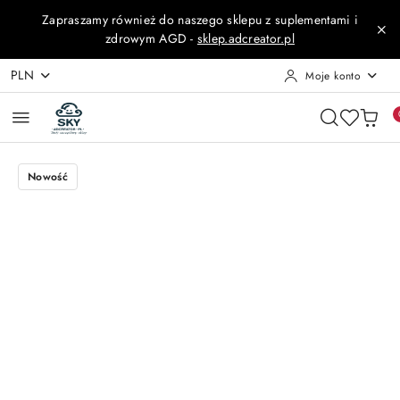
Przejdź do treści głównej
Przejdź do wyszukiwarki
Przejdź do moje konto
Przejdź do menu głównego
Przejdź do opisu produktu
Przejdź do stopki
Zapraszamy również do naszego sklepu z suplementami i
zdrowym AGD -
sklep.adcreator.pl
PLN
Moje konto
Nowość