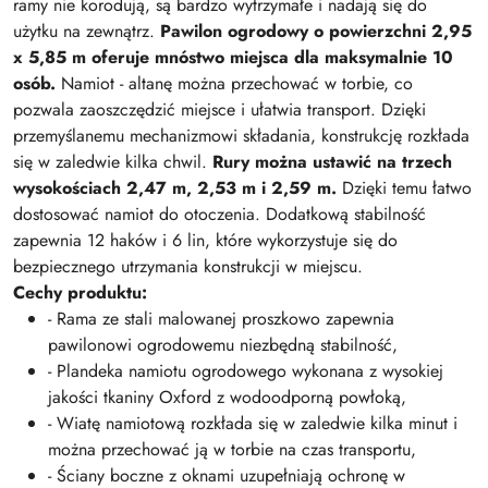
ramy nie korodują, są bardzo wytrzymałe i nadają się do
użytku na zewnątrz.
Pawilon ogrodowy o powierzchni 2,95
x 5,85 m oferuje mnóstwo miejsca dla maksymalnie 10
osób.
Namiot - altanę można przechować w torbie, co
pozwala zaoszczędzić miejsce i ułatwia transport. Dzięki
przemyślanemu mechanizmowi składania, konstrukcję rozkłada
się w zaledwie kilka chwil.
Rury można ustawić na trzech
wysokościach 2,47 m, 2,53 m i 2,59 m.
Dzięki temu łatwo
dostosować namiot do otoczenia. Dodatkową stabilność
zapewnia 12 haków i 6 lin, które wykorzystuje się do
bezpiecznego utrzymania konstrukcji w miejscu.
Cechy produktu:
- Rama ze stali malowanej proszkowo zapewnia
pawilonowi ogrodowemu niezbędną stabilność,
- Plandeka namiotu ogrodowego wykonana z wysokiej
jakości tkaniny Oxford z wodoodporną powłoką,
- Wiatę namiotową rozkłada się w zaledwie kilka minut i
można przechować ją w torbie na czas transportu,
- Ściany boczne z oknami uzupełniają ochronę w