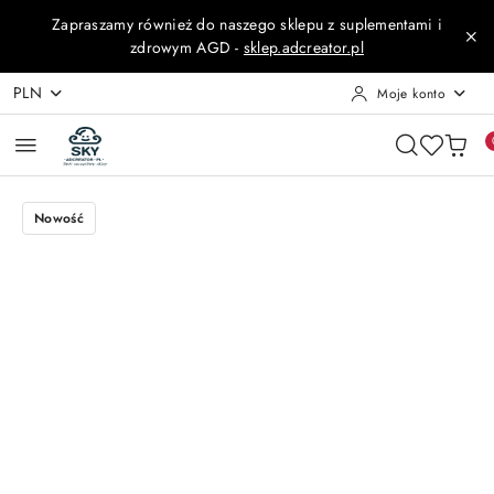
Przejdź do treści głównej
Przejdź do wyszukiwarki
Przejdź do moje konto
Przejdź do menu głównego
Przejdź do opisu produktu
Przejdź do stopki
Zapraszamy również do naszego sklepu z suplementami i
zdrowym AGD -
sklep.adcreator.pl
PLN
Moje konto
Nowość