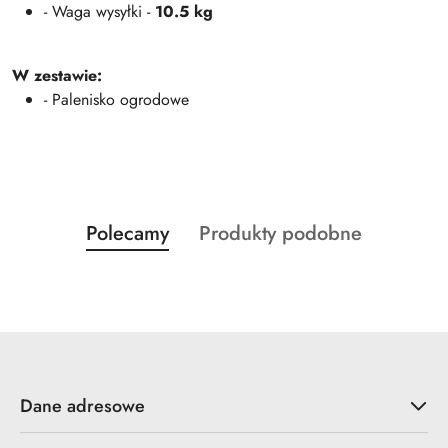
- Waga wysyłki -
10.5 kg
W zestawie:
- Palenisko ogrodowe
Produkty
Produkty
Polecamy
Produkty podobne
Pomiń karuzelę produktów
o
o
statusie:
statusie:
Dane adresowe