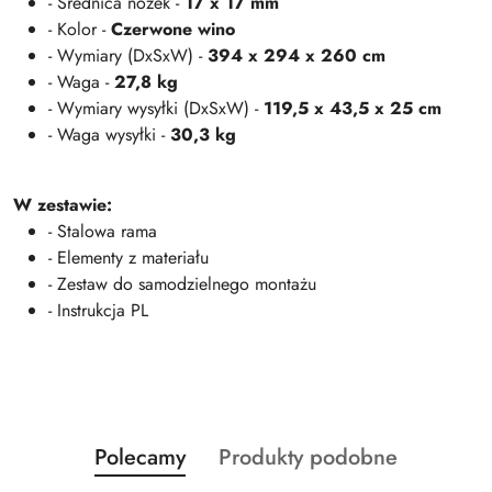
- Średnica nóżek -
17 x 17 mm
- Kolor -
Czerwone wino
- Wymiary (DxSxW) -
394 x 294 x 260 cm
- Waga -
27,8 kg
- Wymiary wysyłki (DxSxW) -
119,5 x 43,5 x 25 cm
- Waga wysyłki -
30,3 kg
W zestawie:
- Stalowa rama
- Elementy z materiału
- Zestaw do samodzielnego montażu
- Instrukcja PL
Produkty
Produkty
Polecamy
Produkty podobne
Pomiń karuzelę produktów
o
o