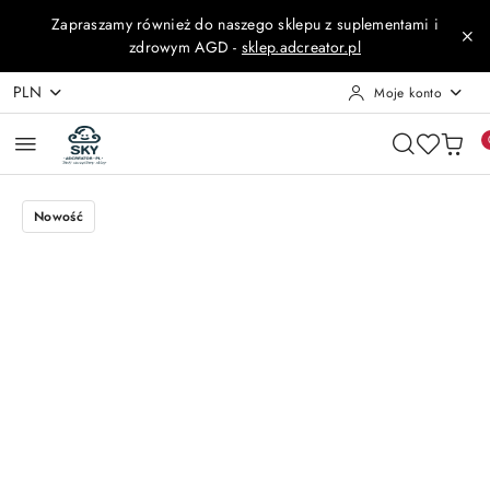
Przejdź do treści głównej
Przejdź do wyszukiwarki
Przejdź do moje konto
Przejdź do menu głównego
Przejdź do opisu produktu
Przejdź do stopki
Zapraszamy również do naszego sklepu z suplementami i
zdrowym AGD -
sklep.adcreator.pl
PLN
Moje konto
Nowość