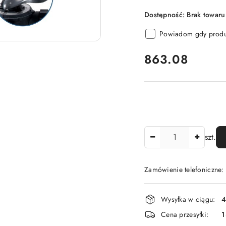
Dostępność:
Brak towaru
Powiadom gdy produk
cena:
863.08
Ilość
szt.
Zamówienie telefoniczne
Dostępność
Wysyłka w ciągu:
4
i
Cena przesyłki:
1
dostawa