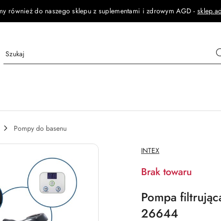
my również do naszego sklepu z suplementami i zdrowym AGD -
sklep.a
Pompy do basenu
NAZWA
INTEX
PRODUCENTA:
Brak towaru
Pompa filtrują
26644