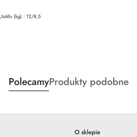
szkło (kg) : 12/8,5
Produkty
Produkty
Polecamy
Produkty podobne
o
o
statusie:
statusie:
e
O sklepie