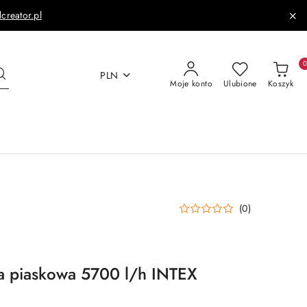
dcreator.pl
PLN
Moje konto
Ulubione
Koszyk
(0)
ca piaskowa 5700 l/h INTEX