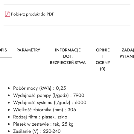
Pobierz produkt do PDF
PIS
PARAMETRY
INFORMACJE
OPINIE
ZADA
DOT.
I
PYTAN
BEZPIECZEŃSTWA
OCENY
(0)
Pobór mocy (kWh) : 0,25
Wydajność pompy (l/godz) : 7900
Wydajność systemu (l/godz) : 6000
Wielkość zbiornika (mm) : 305
Rodzaj filtra : piasek, szkło
Piasek w zestawie : tak, 25 kg
Zasilanie (V) : 220-240