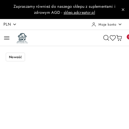
Przejdź do treści głównej
Przejdź do wyszukiwarki
Przejdź do moje konto
Przejdź do menu głównego
Przejdź do opisu produktu
Przejdź do stopki
Zapraszamy również do naszego sklepu z suplementami i
zdrowym AGD -
sklep.adcreator.pl
PLN
Moje konto
Nowość