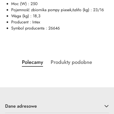
Moc (W) : 250
Pojemność zbiornika pompy piasek/szkło (kg) : 23/16
Waga (kg) : 18,3
Producent : Intex
Symbol producenta : 26646
Produkty
Produkty
Polecamy
Produkty podobne
Pomiń karuzelę produktów
o
o
statusie:
statusie:
Dane adresowe