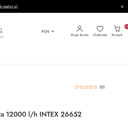
dcreator.pl
PLN
Moje konto
Ulubione
Koszyk
(0)
a 12000 l/h INTEX 26652