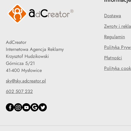
Dostawa
Zwroty i rekl
Regulamin
AdCreator
Polityka Pryw
Internetowa Agencja Reklamy
Krzysztof Hudzikowski
Płatności
Górnicza 5/21
Polityka cook
41-400 Mysłowice
sky@sky.adcreator.pl
602 507 232