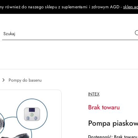
my również do naszego sklepu z suplementami i zdrowym AGD -
sklep.a
Pompy do basenu
NAZWA
INTEX
PRODUCENTA:
Brak towaru
Pompa piaskow
Dostępność:
Brak towaru