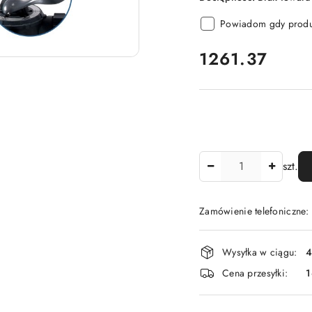
Powiadom gdy produk
cena:
1261.37
Ilość
szt.
Zamówienie telefoniczne
Dostępność
Wysyłka w ciągu:
4
i
Cena przesyłki:
1
dostawa