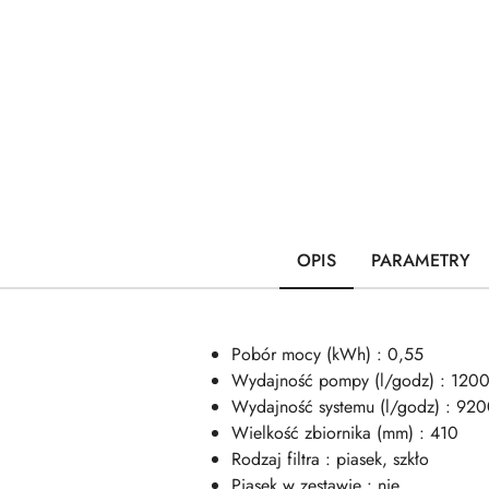
OPIS
PARAMETRY
Pobór mocy (kWh) : 0,55
Wydajność pompy (l/godz) : 120
Wydajność systemu (l/godz) : 92
Wielkość zbiornika (mm) : 410
Rodzaj filtra : piasek, szkło
Piasek w zestawie : nie