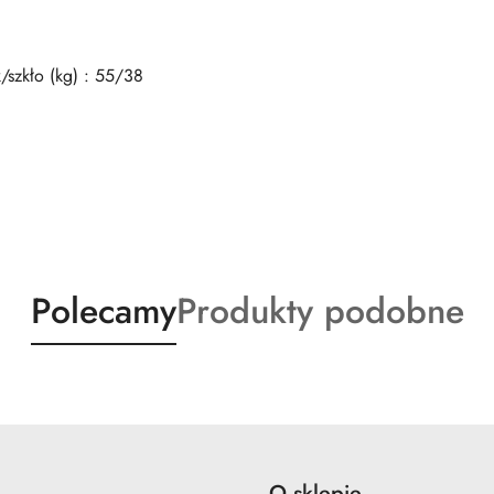
/szkło (kg) : 55/38
Produkty
Produkty
Polecamy
Produkty podobne
o
o
statusie:
statusie:
e
O sklepie