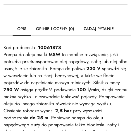
OPIS
OPINIE I OCENY (0)
ZADAJ PYTANIE
Kod producenta:
10061878
Pompa do oleju marki
MSW
to mobilne rozwiązanie, jeśli
potrzeba przetransportować olej napędowy, naftę lub olej albo
usunąć je ze zbiornika. Pompa do paliwa
230 V
sprawdzi się
w warsztacie lub na stacji benzynowej, a także we flocie
pojazdów do napełniania maszyn rolniczych. Silnik o mocy
750 W
osiąga prędkość podawania
100 l/min
, dzięki czemu
można szybko i niezawodnie tankować pojazdy. Pompowanie
oleju do innego zbiornika również nie wymaga wysiłku.
Ciśnienie robocze wynosi
2,5 bar
przy wysokości
podnoszenia
do 25 m
. Ponieważ pompa do oleju
napędowego służy do pompowania także biodiesla, nafty i