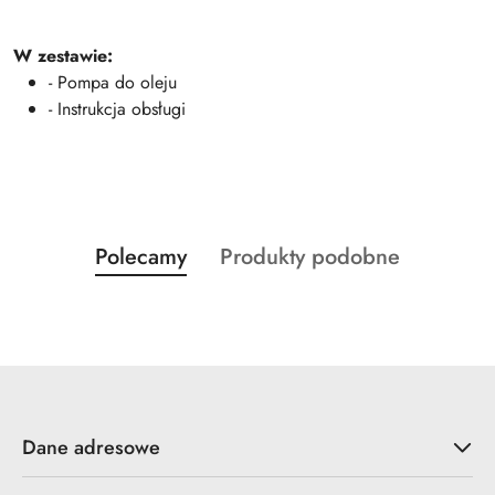
W zestawie:
- Pompa do oleju
- Instrukcja obsługi
Produkty
Produkty
Polecamy
Produkty podobne
Pomiń karuzelę produktów
o
o
statusie:
statusie:
Dane adresowe