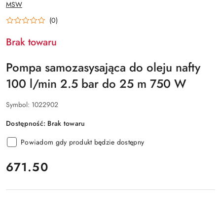
NAZWA
MSW
PRODUCENTA:
(0)
Brak towaru
Pompa samozasysająca do oleju nafty
100 l/min 2.5 bar do 25 m 750 W
Symbol:
1022902
Dostępność:
Brak towaru
Powiadom gdy produkt będzie dostępny
cena:
671.50