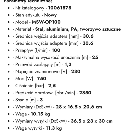
Parametry techniczne:
- Nr katalogowy -
10061878
- Stan artykułu -
Nowy
- Model -
MSW-OP100
- Materiał -
Stal, aluminium, PA, tworzywo sztuczne
- Średnica wejścia adaptera [mm] -
30.6
- Średnica wyjścia adaptera [mm] -
30.6
- Przepływ [l/min] -
100
- Maksymalna wysokość unoszenia [m] -
25
- Przewód zasilający [m] -
1,2
- Napięcie znamionowe [V] -
230
- Moc [W] -
750
- Ciśnienie [bar] -
2,5
- Prędkość obrotowa [obr./min] -
2850
- Ssanie [m] -
3
- Wymiary (DxSxW) -
28 x 16.5 x 20.6 cm
- Waga -
10.15 kg
- Wymiary wysyłki (DxSxW) -
36.5 x 23 x 30 cm
- Waga wysyłki -
11.3 kg