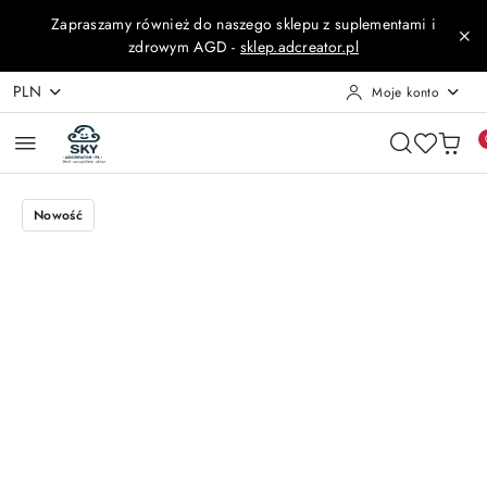
Przejdź do treści głównej
Przejdź do wyszukiwarki
Przejdź do moje konto
Przejdź do menu głównego
Przejdź do opisu produktu
Przejdź do stopki
Zapraszamy również do naszego sklepu z suplementami i
zdrowym AGD -
sklep.adcreator.pl
PLN
Moje konto
Nowość