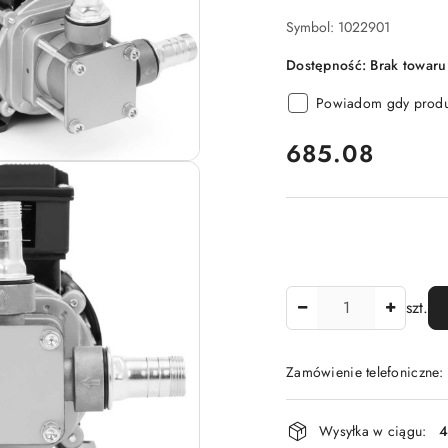
Symbol:
1022901
Dostępność:
Brak towaru
Powiadom gdy produk
cena:
685.08
Ilość
szt.
Zamówienie telefoniczne
Dostępność
Wysyłka w ciągu:
4
i