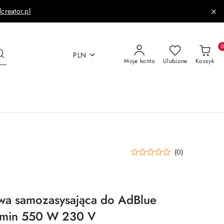
dcreator.pl
PLN
Moje konto
Ulubione
Koszyk
(0)
wa samozasysająca do AdBlue
/min 550 W 230 V