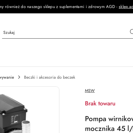
my również do naszego sklepu z suplementami i zdrowym AGD -
sklep.a
owywanie
Beczki i akcesoria do beczek
NAZWA
MSW
PRODUCENTA:
Brak towaru
Pompa wirniko
mocznika 45 l