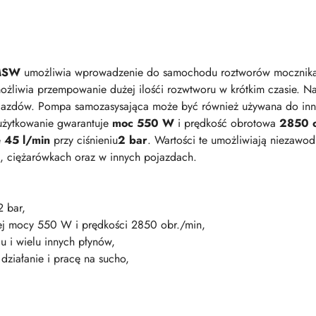
MSW
umożliwia wprowadzenie do samochodu roztworów mocznika, 
żliwia przempowanie dużej ilośći rozwtworu w krótkim czasie. Nad
jazdów. Pompa samozasysająca może być również używana do inny
 użytkowanie gwarantuje
moc 550 W
i prędkość obrotowa
2850 o
e
45 l/min
przy ciśnieniu
2 bar
. Wartości te umożliwiają niezawo
 ciężarówkach oraz w innych pojazdach.
2 bar,
ej mocy 550 W i prędkości 2850 obr./min,
u i wielu innych płynów,
działanie i pracę na sucho,