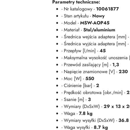
Parametry techniczne:
- Nr katalogowy -
10061877
- Stan artykułu -
Nowy
- Model -
MSW-AOP45
- Materiał -
Stal/aluminium
- Średnica wejścia adaptera [mm] 
- Średnica wyjścia adaptera [mm] -
- Przepływ [l/min] -
45
- Maksymalna wysokość unoszenia 
- Przewód zasilający [m] -
1,3
- Napięcie znamionowe [V] -
230
- Moc [W] -
550
- Ciśnienie [bar] -
2
- Prędkość obrotowa [obr./min] -
2
- Ssanie [m] -
3
- Wymiary (DxSxW) -
29 x 13 x 
- Waga -
7.8 kg
- Wymiary wysyłki (DxSxW) -
36.8
- Waga wysyłki -
8.7 kg