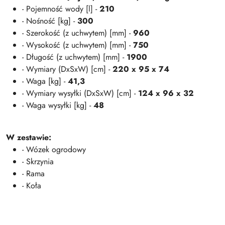
- Pojemność wody [l] -
210
- Nośność [kg] -
300
- Szerokość (z uchwytem) [mm] -
960
- Wysokość (z uchwytem) [mm] -
750
- Długość (z uchwytem) [mm] -
1900
- Wymiary (DxSxW) [cm] -
220 x 95 x 74
- Waga [kg] -
41,3
- Wymiary wysyłki (DxSxW) [cm] -
124 x 96 x 32
- Waga wysyłki [kg] -
48
W zestawie:
- Wózek ogrodowy
- Skrzynia
- Rama
- Koła