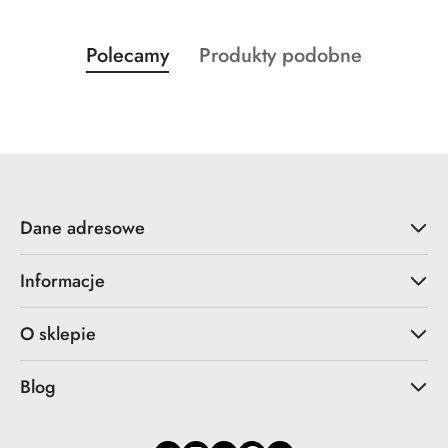
Produkty
Produkty
Polecamy
Produkty podobne
Pomiń karuzelę produktów
o
o
statusie:
statusie:
Dane adresowe
Informacje
O sklepie
Blog