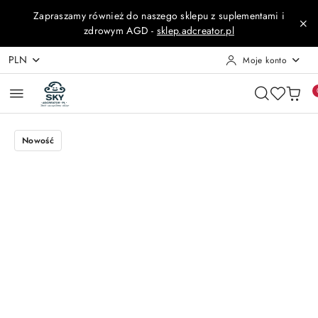
Przejdź do treści głównej
Przejdź do wyszukiwarki
Przejdź do moje konto
Przejdź do menu głównego
Przejdź do opisu produktu
Przejdź do stopki
Zapraszamy również do naszego sklepu z suplementami i
zdrowym AGD -
sklep.adcreator.pl
PLN
Moje konto
Nowość