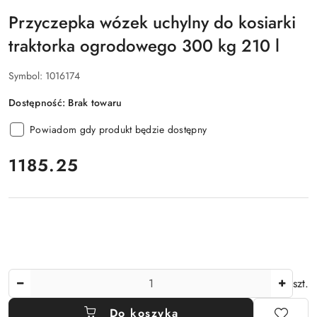
Przyczepka wózek uchylny do kosiarki
traktorka ogrodowego 300 kg 210 l
Symbol:
1016174
Dostępność:
Brak towaru
Powiadom gdy produkt będzie dostępny
cena:
1185.25
Ilość
szt.
Do koszyka