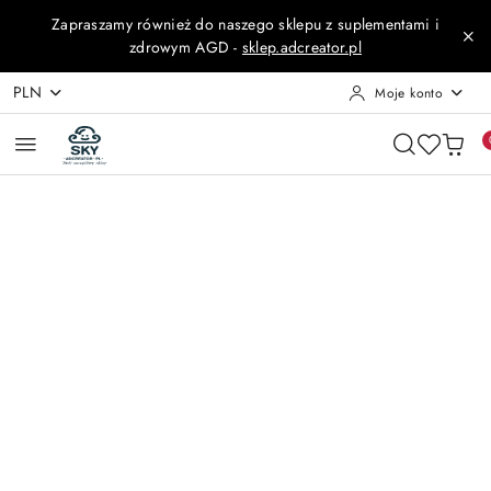
Przejdź do treści głównej
Przejdź do wyszukiwarki
Przejdź do moje konto
Przejdź do menu głównego
Przejdź do opisu produktu
Przejdź do stopki
Zapraszamy również do naszego sklepu z suplementami i
zdrowym AGD -
sklep.adcreator.pl
PLN
Moje konto