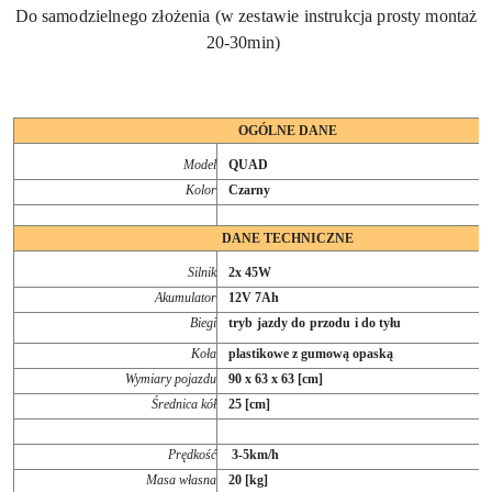
Do samodzielnego złożenia (w zestawie instrukcja prosty montaż
20-30min)
OGÓLNE DANE
Model
QUAD
Kolor
Czarny
DANE TECHNICZNE
Silnik
2x 45W
Akumulator
12V 7Ah
Biegi
tryb jazdy do przodu i do tyłu
Koła
plastikowe z gumową opaską
Wymiary pojazdu
90 x 63 x 63 [cm]
Średnica kół
25 [cm]
Prędkość
3-5km/h
Masa własna
20 [kg]