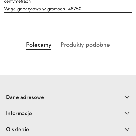
centymetrach
Waga gabarytowa w gramach
48750
Produkty
Produkty
Polecamy
Produkty podobne
Pomiń karuzelę produktów
o
o
statusie:
statusie:
Dane adresowe
Informacje
O sklepie