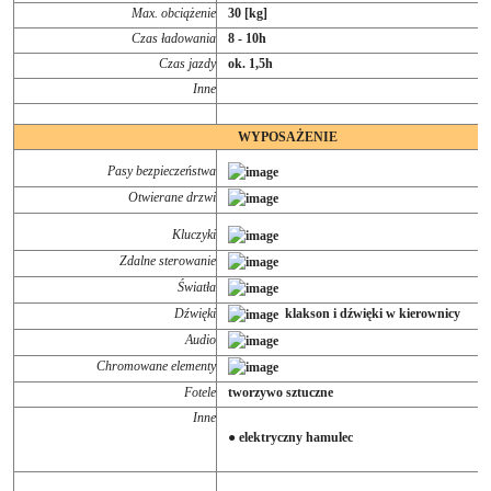
Max. obciążenie
30 [kg]
Czas ładowania
8 - 10h
Czas jazdy
ok. 1,5h
Inne
WYPOSAŻENIE
Pasy bezpieczeństwa
Otwierane drzwi
Kluczyki
Zdalne sterowanie
Światła
Dźwięki
klakson i dźwięki w kierownicy
Audio
Chromowane elementy
Fotele
tworzywo sztuczne
Inne
● elektryczny hamulec