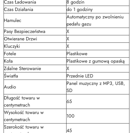
Czas Ładowania
8 godzin
Czas Działania
do 1 godziny
Automatyczny po zwolnieniu
Hamulec
pedału gazu
Pasy Bezpieczeństwa
X
Otwierane Drzwi
X
Kluczyki
X
Fotele
Plastikowe
Koła
Plastikowe z gumową opaską
Zdalne Sterowanie
X
Światła
Przednie LED
Panel muzyczny z MP3, USB,
Audio
SD
Długość towaru w
65
centymetrach
Wysokość towaru w
100
centymetrach
Szerokość towaru w
45