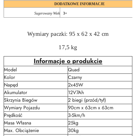
DODATKOWE INFORMACJE
Sugerowany Wiek
3+
Wymiary paczki: 95 x 62 x 42 cm
17,5 kg
Informacje o produkcie
Model
Quad
Kolor
Czarny
Napęd
2x45W
Akumulator
12V7Ah
Skrzynia Biegów
2 biegi (przód/tył)
Wymiary Pojazdu
90cm x 63cm x 63cm
Prędkość
3-5km/h
Masa Własna
25kg
Max. Obciążenie
30kg