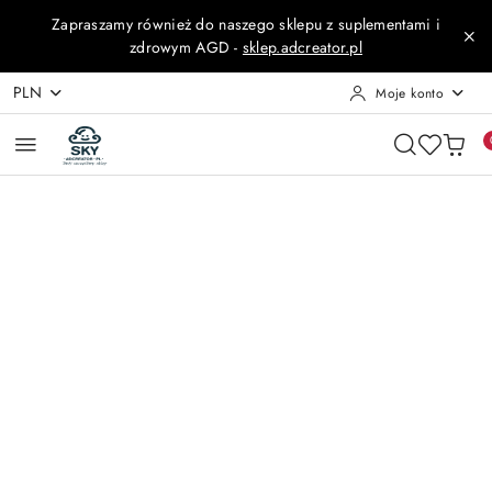
Przejdź do treści głównej
Przejdź do wyszukiwarki
Przejdź do moje konto
Przejdź do menu głównego
Przejdź do opisu produktu
Przejdź do stopki
Zapraszamy również do naszego sklepu z suplementami i
zdrowym AGD -
sklep.adcreator.pl
PLN
Moje konto