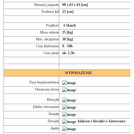
Wymiary pojazdu
90 x 63 x 63 [cm]
Średnica kół
25 [cm]
Prędkość
3-5km/h
Masa własna
25 [kg]
Max. obciążenie
30 [kg]
Czas ładowania
8 - 10h
Czas jazdy
ok. 1,5h
WYPOSAŻENIE
Pasy bezpieczeństwa
Otwierane drzwi
Kluczyki
Zdalne sterowanie
Światła
Dźwięki
klakson i dźwięki w kierownicy
Audio