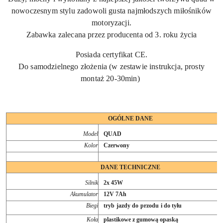
nowoczesnym stylu zadowoli gusta najmłodszych miłośników
motoryzacji.
Zabawka zalecana przez producenta od 3. roku życia
Posiada certyfikat CE.
Do samodzielnego złożenia (w zestawie instrukcja, prosty
montaż 20-30min)
OGÓLNE DANE
Model
QUAD
Kolor
Czerwony
DANE TECHNICZNE
Silnik
2x 45W
Akumulator
12V 7Ah
Biegi
tryb jazdy do przodu i do tyłu
Koła
plastikowe z gumową opaską