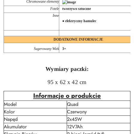
Chromowane elementy
Fotele
tworzywo sztuczne
Inne
● elektryczny hamulec
DODATKOWE INFORMACJE
Sugerowany Wiek
3+
Wymiary paczki:
95 x 62 x 42 cm
Informacje o produkcie
Model
Quad
Kolor
Czerwony
Napęd
2x45W
Akumulator
12V7Ah