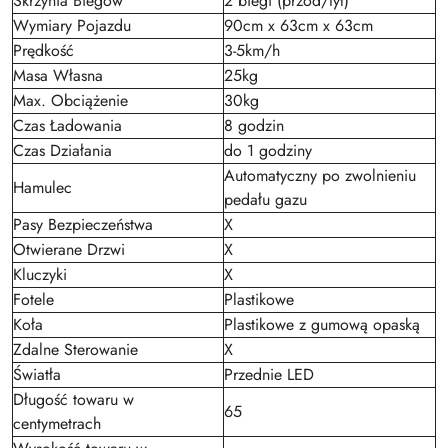
Skrzynia Biegów
2 biegi (przód/tył)
Wymiary Pojazdu
90cm x 63cm x 63cm
Prędkość
3-5km/h
Masa Własna
25kg
Max. Obciążenie
30kg
Czas Ładowania
8 godzin
Czas Działania
do 1 godziny
Automatyczny po zwolnieniu
Hamulec
pedału gazu
Pasy Bezpieczeństwa
X
Otwierane Drzwi
X
Kluczyki
X
Fotele
Plastikowe
Koła
Plastikowe z gumową opaską
Zdalne Sterowanie
X
Światła
Przednie LED
Długość towaru w
65
centymetrach