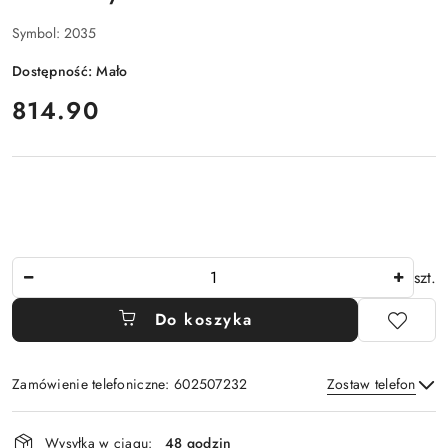
Symbol:
2035
Dostępność:
Mało
cena:
814.90
Ilość
szt.
Do koszyka
Zamówienie telefoniczne: 602507232
Zostaw telefon
Dostępność
Wysyłka w ciągu:
48 godzin