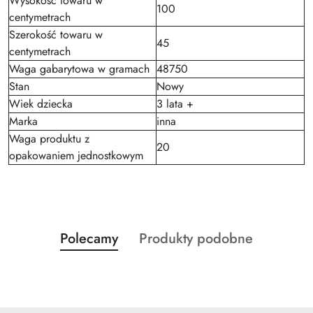
Wysokość towaru w
100
centymetrach
Szerokość towaru w
45
centymetrach
Waga gabarytowa w gramach
48750
Stan
Nowy
Wiek dziecka
3 lata +
Marka
inna
Waga produktu z
20
opakowaniem jednostkowym
Produkty
Produkty
Polecamy
Produkty podobne
Pomiń karuzelę produktów
o
o
statusie:
statusie: