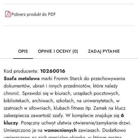
Pobierz produkt do PDF
OPIS
OPINIE I OCENY (0)
ZADAJ PYTANIE
Kod producenta:
10260016
Szafa metalowa
marki Fromm Starck do przechowywania
dokumentów, ubrań i innych przedmiotów, które należy
chronić. Sprawdzi się w biurach, urzędach pocztowych,
bibliotekach, archiwach, szkołach, na uniwersytetach, w
szatniach w siłowniach, klubach fitness itp. Zamek na klucz
zabezpiecza zawartość szafy. W komplecie znajduje się
6
kluczy
. Poręczny uchwyt ułatwia otwieranie/zamykanie drzwi.
Umieszczono je na
wzmocnionych
zawiasach. Dodatkowo
umieszczono na nich specjalne okienko, w którym można