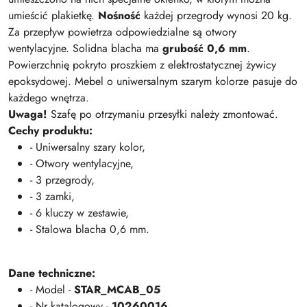
umieścić plakietkę.
Nośność
każdej przegrody wynosi 20 kg.
Za przepływ powietrza odpowiedzialne są otwory
wentylacyjne. Solidna blacha ma
grubość 0,6 mm
.
Powierzchnię pokryto proszkiem z elektrostatycznej żywicy
epoksydowej. Mebel o uniwersalnym szarym kolorze pasuje do
każdego wnętrza.
Uwaga!
Szafę po otrzymaniu przesyłki należy zmontować.
Cechy produktu:
- Uniwersalny szary kolor,
- Otwory wentylacyjne,
- 3 przegrody,
- 3 zamki,
- 6 kluczy w zestawie,
- Stalowa blacha 0,6 mm.
Dane techniczne:
- Model -
STAR_MCAB_05
- Nr katalogowy -
10260016