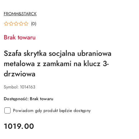
NAZWA
FROMM&STARCK
PRODUCENTA:
(0)
Brak towaru
Szafa skrytka socjalna ubraniowa
metalowa z zamkami na klucz 3-
drzwiowa
Symbol:
1014163
Dostępność:
Brak towaru
Powiadom gdy produkt będzie dostępny
cena:
1019.00