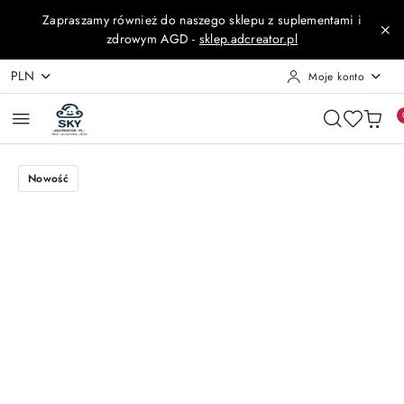
Przejdź do treści głównej
Przejdź do wyszukiwarki
Przejdź do moje konto
Przejdź do menu głównego
Przejdź do opisu produktu
Przejdź do stopki
Zapraszamy również do naszego sklepu z suplementami i
zdrowym AGD -
sklep.adcreator.pl
PLN
Moje konto
Nowość