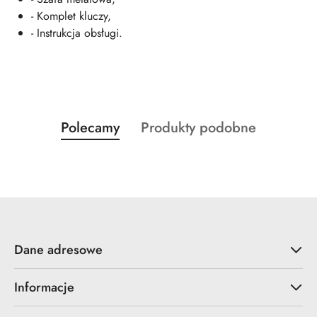
- Komplet kluczy,
- Instrukcja obsługi.
Produkty
Produkty
Polecamy
Produkty podobne
Pomiń karuzelę produktów
o
o
statusie:
statusie:
Dane adresowe
Informacje