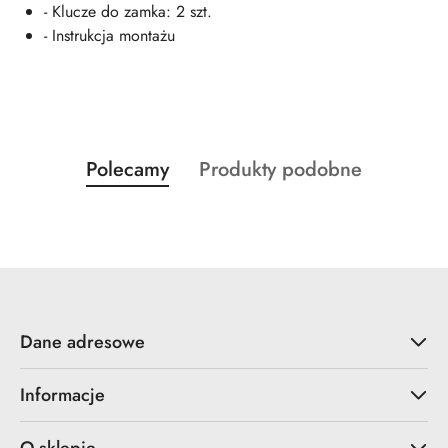
- Klucze do zamka: 2 szt.
- Instrukcja montażu
Produkty
Produkty
Polecamy
Produkty podobne
Pomiń karuzelę produktów
o
o
statusie:
statusie:
Dane adresowe
Informacje