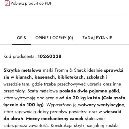
Pobierz produkt do PDF
OPIS
OPINIE I OCENY (0)
ZADAJ PYTANIE
Kod producenta:
10260238
Skrytka metalowa
marki Fromm & Starck idealnie
sprawdzi
się w biurach, basenach, bibliotekach, szkołach
i
wszędzie tam, gdzie trzeba przechowywać ubrania oraz inne
przedmioty. Szafa metalowa
posiada dwie pojemne półki
,
które wytrzymają obciążenie
aż do 20 kg każda (Cała szafa
łącznie do 100 kg)
. Wyposażono ją w
otwory wentylacyjne
,
które zapewniają dobry przepływ powietrza oraz w
wieszaki
do ubrań
.
Mocny mechaniczny zamek
skutecznie
zabezpiecza zawartość. Konstrukcja skrytki socjalnej została