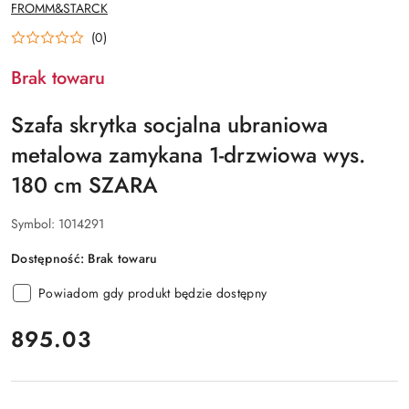
NAZWA
FROMM&STARCK
PRODUCENTA:
(0)
Brak towaru
Szafa skrytka socjalna ubraniowa
metalowa zamykana 1-drzwiowa wys.
180 cm SZARA
Symbol:
1014291
Dostępność:
Brak towaru
Powiadom gdy produkt będzie dostępny
cena:
895.03