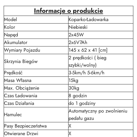
Informacje o produkcie
Model
Koparko-Ładowarka
Kolor
Niebieski
Napęd
2x45W
Akumulator
2x6V7Ah
Wymiary Pojazdu
145 x 62 x 41 [cm]
2 prędkości ( bieg
Skrzynia Biegów
szybki/wolny)
Prędkość
3-5km/h 5-6km/h
Masa Własna
15kg
Max. Obciążenie
30kg
Czas Ładowania
8 godzin
Czas Działania
do 1 godziny
Automatyczny po zwolnieniu
Hamulec
pedału gazu
Pasy Bezpieczeństwa
X
Otwierane Drzwi
X