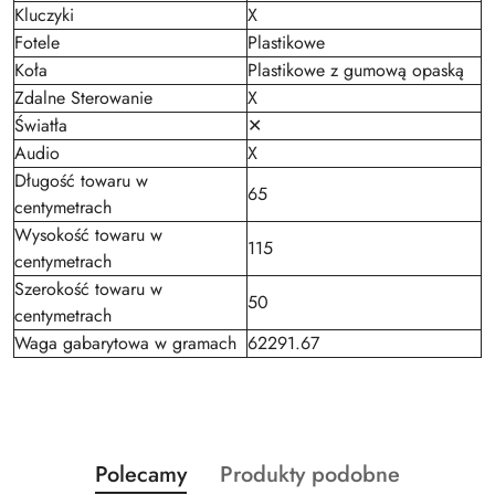
Kluczyki
X
Fotele
Plastikowe
Koła
Plastikowe z gumową opaską
Zdalne Sterowanie
X
Światła
✕
Audio
X
Długość towaru w
65
centymetrach
Wysokość towaru w
115
centymetrach
Szerokość towaru w
50
centymetrach
Waga gabarytowa w gramach
62291.67
Produkty
Produkty
Polecamy
Produkty podobne
Pomiń karuzelę produktów