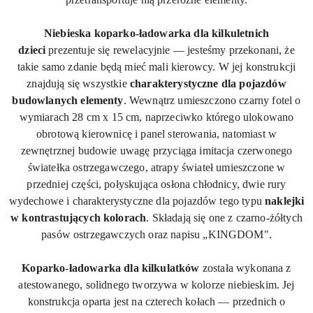
Niebieska koparko-ładowarka dla kilkuletnich
dzieci
prezentuje się rewelacyjnie — jesteśmy przekonani, że
takie samo zdanie będą mieć mali kierowcy. W jej konstrukcji
znajdują się wszystkie
charakterystyczne dla pojazdów
budowlanych elementy
. Wewnątrz umieszczono czarny fotel o
wymiarach 28 cm x 15 cm, naprzeciwko którego ulokowano
obrotową kierownicę i panel sterowania, natomiast w
zewnętrznej budowie uwagę przyciąga imitacja czerwonego
światełka ostrzegawczego, atrapy świateł umieszczone w
przedniej części, połyskująca osłona chłodnicy, dwie rury
wydechowe i charakterystyczne dla pojazdów tego typu
naklejki
w kontrastujących kolorach
. Składają się one z czarno-żółtych
pasów ostrzegawczych oraz napisu „
KINGDOM
".
Koparko-ładowarka dla kilkulatków
została wykonana z
atestowanego, solidnego tworzywa w kolorze niebieskim. Jej
konstrukcja oparta jest na czterech kołach — przednich o