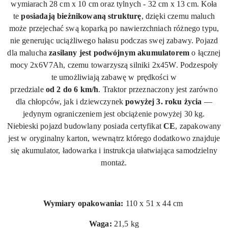
wymiarach 28 cm x 10 cm oraz tylnych - 32 cm x 13 cm. Koła
te
posiadają bieżnikowaną strukturę
, dzięki czemu maluch
może przejechać swą koparką po nawierzchniach różnego typu,
nie generując uciążliwego hałasu podczas swej zabawy. Pojazd
dla malucha
zasilany jest podwójnym akumulatorem
o łącznej
mocy
2x6V7Ah
, czemu towarzyszą silniki
2x45W
. Podzespoły
te umożliwiają zabawę w prędkości w
przedziale
od 2 do 6 km/h
. Traktor przeznaczony jest zarówno
dla chłopców, jak i dziewczynek
powyżej 3. roku życia
—
jedynym ograniczeniem jest obciążenie powyżej 30 kg.
Niebieski pojazd budowlany posiada certyfikat
CE
, zapakowany
jest w oryginalny karton, wewnątrz którego dodatkowo znajduje
się akumulator, ładowarka i instrukcja ułatwiająca samodzielny
montaż.
Wymiary opakowania:
110 x 51 x 44 cm
Waga:
21,5 kg