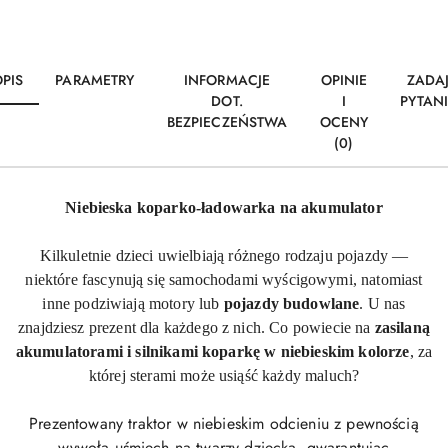
PIS
PARAMETRY
INFORMACJE
OPINIE
ZADA
DOT.
I
PYTAN
BEZPIECZEŃSTWA
OCENY
(0)
Niebieska koparko-ładowarka na akumulator
Kilkuletnie dzieci uwielbiają różnego rodzaju pojazdy —
niektóre fascynują się samochodami wyścigowymi, natomiast
inne podziwiają motory lub
pojazdy budowlane
. U nas
znajdziesz prezent dla każdego z nich. Co powiecie na
zasilaną
akumulatorami i silnikami koparkę w niebieskim kolorze
, za
której sterami może usiąść każdy maluch?
Prezentowany traktor w niebieskim odcieniu z pewnością
wywoła uśmiech na twarzy dziecka, gwarantując