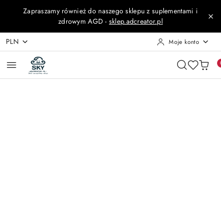
Przejdź do treści głównej
Przejdź do wyszukiwarki
Przejdź do moje konto
Przejdź do menu głównego
Przejdź do opisu produktu
Przejdź do stopki
Zapraszamy również do naszego sklepu z suplementami i
zdrowym AGD -
sklep.adcreator.pl
PLN
Moje konto