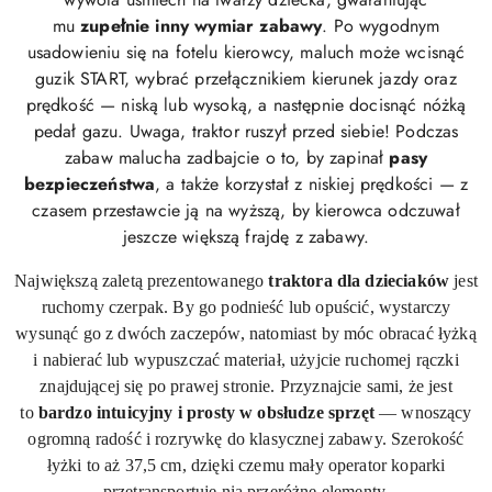
mu
zupełnie inny wymiar zabawy
. Po wygodnym
usadowieniu się na fotelu kierowcy, maluch może wcisnąć
guzik START, wybrać przełącznikiem kierunek jazdy oraz
prędkość — niską lub wysoką, a następnie docisnąć nóżką
pedał gazu. Uwaga, traktor ruszył przed siebie! Podczas
zabaw malucha zadbajcie o to, by zapinał
pasy
bezpieczeństwa
, a także korzystał z niskiej prędkości — z
czasem przestawcie ją na wyższą, by kierowca odczuwał
jeszcze większą frajdę z zabawy.
Największą zaletą prezentowanego
traktora dla dzieciaków
jest
ruchomy czerpak. By go podnieść lub opuścić, wystarczy
wysunąć go z dwóch zaczepów, natomiast by móc obracać łyżką
i nabierać lub wypuszczać materiał, użyjcie ruchomej rączki
znajdującej się po prawej stronie. Przyznajcie sami, że jest
to
bardzo intuicyjny i prosty w obsłudze sprzęt
— wnoszący
ogromną radość i rozrywkę do klasycznej zabawy. Szerokość
łyżki to aż 37,5 cm, dzięki czemu mały operator koparki
przetransportuje nią przeróżne elementy.