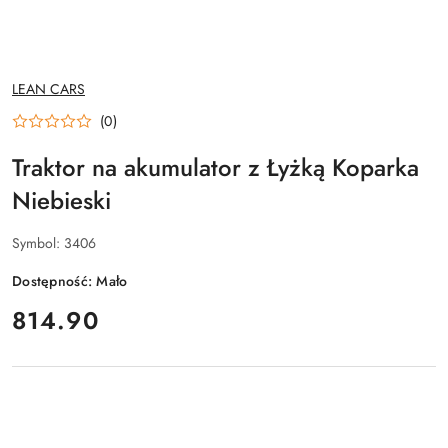
NAZWA
LEAN CARS
PRODUCENTA:
(0)
Traktor na akumulator z Łyżką Koparka
Niebieski
Symbol:
3406
Dostępność:
Mało
cena:
814.90