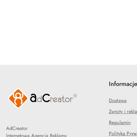
Pomiń karuzelę produktów
Informacj
Dostawa
Zwroty i rekl
Regulamin
AdCreator
Polityka Pryw
Internetowa Agencja Reklamy