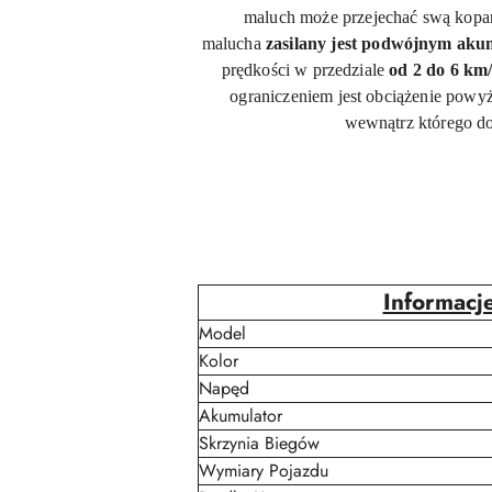
maluch może przejechać swą kopar
malucha
zasilany jest podwójnym ak
prędkości w przedziale
od 2 do 6 km
ograniczeniem jest obciążenie powy
wewnątrz którego do
Informacj
Model
Kolor
Napęd
Akumulator
Skrzynia Biegów
Wymiary Pojazdu