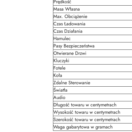
Prędkość
Masa Własna
Max. Obciążenie
Czas Ładowania
Czas Działania
Hamulec
Pasy Bezpieczeństwa
Otwierane Drzwi
Kluczyki
Fotele
Koła
Zdalne Sterowanie
Światła
Audio
Długość towaru w centymetrach
Wysokość towaru w centymetrach
Szerokość towaru w centymetrach
Waga gabarytowa w gramach