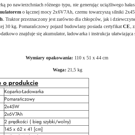
ką po nawierzchniach różnego typu, nie generując uciążliwego hałas
umulatorem
o łącznej mocy
2x6V7Ah
, czemu towarzyszą silniki
2x4
/h
. Traktor przeznaczony jest zarówno dla chłopców, jak i dziewczy
żej 30 kg. Pomarańczowy pojazd budowlany posiada certyfikat
CE
, 
datkowo znajduje się akumulator, ładowarka i instrukcja ułatwiająca
Wymiary opakowania:
110 x 51 x 44 cm
Waga:
21,5 kg
e o produkcie
Koparko-Ładowarka
Pomarańczowy
2x45W
2x6V7Ah
2 prędkości ( bieg szybki/wolny)
145 x 62 x 41 [cm]