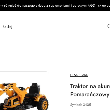
my również do naszego sklepu z suplementami i zdrowym AGD -
sklep.a
NAZWA
LEAN CARS
PRODUCENTA:
Traktor na aku
Pomarańczowy
Symbol:
3405