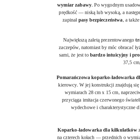
wymiar zabawy
. Po wygodnym usadowie
prędkość — niską lub wysoką, a następn
zapinał
pasy bezpieczeństwa
, a takż
Największą zaletą prezentowanego
tr
zaczepów, natomiast by móc obracać łyżk
sami, że jest to
bardzo intuicyjny i pro
37,5 cm,
Pomarańczowa koparko-ładowarka dla 
kierowcy. W jej konstrukcji znajdują si
wymiarach 28 cm x 15 cm, naprzeciw
przyciąga imitacja czerwonego świateł
wydechowe i charakterystyczne d
Koparko-ładowarka dla kilkulatków
z
na czterech kołach — przednich o wymia