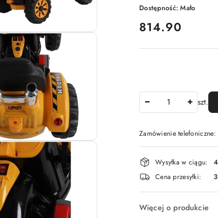
Dostępność:
Mało
cena:
814.90
Ilość
szt.
Zamówienie telefoniczne
Dostępność
Wysyłka w ciągu:
4
i
Cena przesyłki:
dostawa
Więcej o produkcie