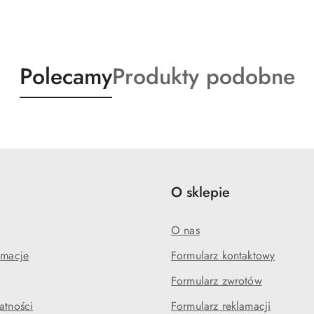
Produkty
Produkty
Polecamy
Produkty podobne
o
o
statusie:
statusie:
e
O sklepie
O nas
amacje
Formularz kontaktowy
Formularz zwrotów
atności
Formularz reklamacji