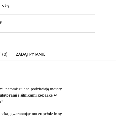
1.5 kg
DF
 (0)
ZADAJ PYTANIE
mi, natomiast inne podziwiają motory
latorami i silnikami koparkę w
h?
iecka, gwarantując mu
zupełnie inny