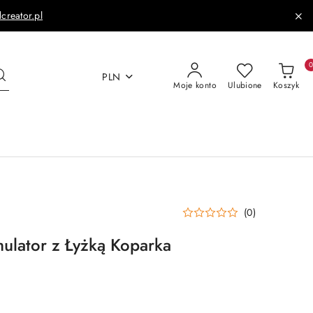
dcreator.pl
PLN
Moje konto
Ulubione
Koszyk
(0)
mulator z Łyżką Koparka