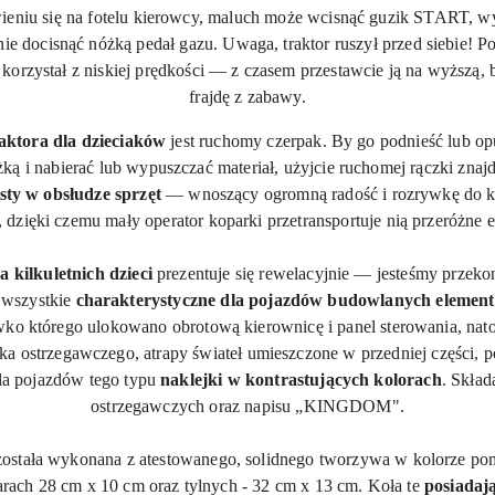
niu się na fotelu kierowcy, maluch może wcisnąć guzik START, wyb
ie docisnąć nóżką pedał gazu. Uwaga, traktor ruszył przed siebie! P
e korzystał z niskiej prędkości — z czasem przestawcie ją na wyższą
frajdę z zabawy.
aktora dla dzieciaków
jest ruchomy czerpak. By go podnieść lub o
ą i nabierać lub wypuszczać materiał, użyjcie ruchomej rączki znajdu
sty w obsłudze sprzęt
— wnoszący ogromną radość i rozrywkę do kla
 dzięki czemu mały operator koparki przetransportuje nią przeróżne 
kilkuletnich dzieci
prezentuje się rewelacyjnie — jesteśmy przekon
ę wszystkie
charakterystyczne dla pojazdów budowlanych elemen
ko którego ulokowano obrotową kierownicę i panel sterowania, na
ka ostrzegawczego, atrapy świateł umieszczone w przedniej części, p
la pojazdów tego typu
naklejki w kontrastujących kolorach
. Skład
ostrzegawczych oraz napisu „
KINGDOM
".
ostała wykonana z atestowanego, solidnego tworzywa w kolorze pom
rach 28 cm x 10 cm oraz tylnych - 32 cm x 13 cm. Koła te
posiadaj