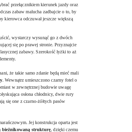
rać przełącznikiem kierunek jazdy oraz
odczas zabaw malucha zadbajcie o to, by
, by kierowca odczuwał jeszcze większą
puścić, wystarczy wysunąć go z dwóch
jącej się po prawej stronie. Przyznajcie
sycznej zabawy. Szerokość łyżki to aż
elementy.
ani, że takie samo zdanie będą mieć mali
ty
. Wewnątrz umieszczono czarny fotel o
tomiast w zewnętrznej budowie uwagę
ołyskująca osłona chłodnicy, dwie rury
ają się one z czarno-żółtych pasów
arańczowym. Jej konstrukcja oparta jest
ą bieżnikowaną strukturę
, dzięki czemu