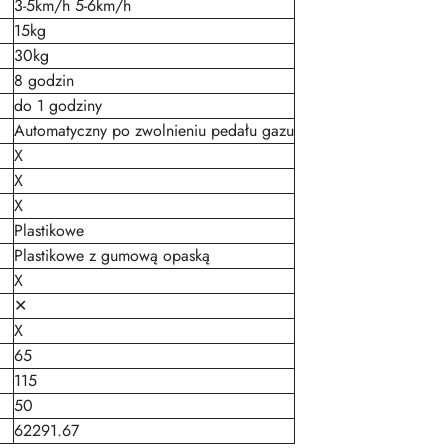
3-5km/h 5-6km/h
15kg
30kg
8 godzin
do 1 godziny
Automatyczny po zwolnieniu pedału gazu
X
X
X
Plastikowe
Plastikowe z gumową opaską
X
✕
X
65
115
50
62291.67