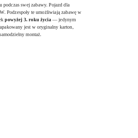
u podczas swej zabawy. Pojazd dla
5W
. Podzespoły te umożliwiają zabawę w
nek
powyżej 3. roku życia
— jedynym
zapakowany jest w oryginalny karton,
 samodzielny montaż.