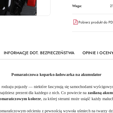
Waga:
2
Pobierz produkt do P
INFORMACJE DOT. BEZPIECZEŃSTWA
OPINIE I OCENY
Pomarańczowa koparko-ładowarka na akumulator
go rodzaju pojazdy — niektóre fascynują się samochodami wyścigowy
znajdziesz prezent dla każdego z nich. Co powiecie na
zasilaną akumu
omarańczowym kolorze
, za której sterami może usiąść każdy maluc
 pomarańczowym odcieniu z pewnością wywoła uśmiech na twarzy dz