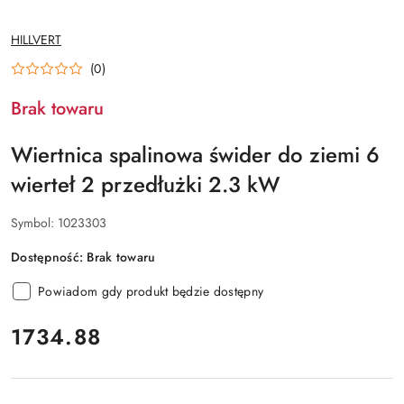
NAZWA
HILLVERT
PRODUCENTA:
(0)
Brak towaru
Wiertnica spalinowa świder do ziemi 6
wierteł 2 przedłużki 2.3 kW
Symbol:
1023303
Dostępność:
Brak towaru
Powiadom gdy produkt będzie dostępny
cena:
1734.88