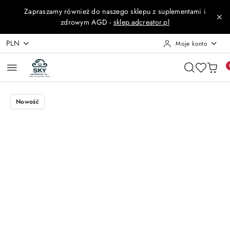
Przejdź do treści głównej
Przejdź do wyszukiwarki
Przejdź do moje konto
Przejdź do menu głównego
Przejdź do opisu produktu
Przejdź do stopki
Zapraszamy również do naszego sklepu z suplementami i
zdrowym AGD -
sklep.adcreator.pl
PLN
Moje konto
Nowość