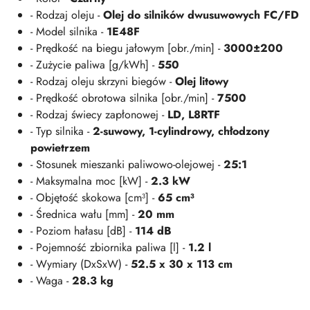
- Rodzaj oleju -
Olej do silników dwusuwowych FC/FD
- Model silnika -
1E48F
- Prędkość na biegu jałowym [obr./min] -
3000±200
- Zużycie paliwa [g/kWh] -
550
- Rodzaj oleju skrzyni biegów -
Olej litowy
- Prędkość obrotowa silnika [obr./min] -
7500
- Rodzaj świecy zapłonowej -
LD, L8RTF
- Typ silnika -
2-suwowy, 1-cylindrowy, chłodzony
powietrzem
- Stosunek mieszanki paliwowo-olejowej -
25:1
- Maksymalna moc [kW] -
2.3 kW
- Objętość skokowa [cm³] -
65 cm³
- Średnica wału [mm] -
20 mm
- Poziom hałasu [dB] -
114 dB
- Pojemność zbiornika paliwa [l] -
1.2 l
- Wymiary (DxSxW) -
52.5 x 30 x 113 cm
- Waga -
28.3 kg