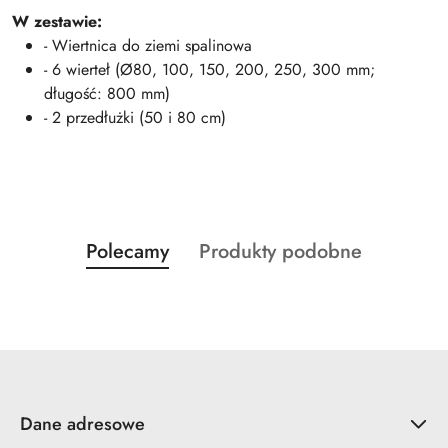
W zestawie:
- Wiertnica do ziemi spalinowa
- 6 wierteł (Ø80, 100, 150, 200, 250, 300 mm;
długość: 800 mm)
- 2 przedłużki (50 i 80 cm)
Produkty
Produkty
Polecamy
Produkty podobne
Pomiń karuzelę produktów
o
o
statusie:
statusie:
Dane adresowe