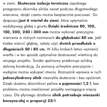
w ziemi.
Skuteczna izolacja termiczna
zapobiega
przegrzaniu zbiornika silnika nawet podczas długotrwałego
wiercenia, dzięki czemu można bezpiecznie pracować. Do
dyspozycji
jest 6 wierteł do ziemi
, które optymalnie
wydobywają glebę z gruntu.
Dzięki średnicom 80, 100,
150, 200, 250 i 300 mm
można wykonać precyzyjne
wiercenia w różnych rozmiarach
do głębokości 80 cm
. Jeśli
trzeba wiercić głębiej, należy użyć
dwóch przedłużek o
długościach 50 i 80 cm.
W kilku krokach łatwo wymienić
wiertła i w ten sposób optymalnie dostosować wiertnicę do
swojego projektu. Świder spalinowy przekonuje solidną
stalową konstrukcją. Za pomocą uchwytów precyzyjnie i
wydajnie można wykopać otwory. Rozrusznik wprawia w ruch
jednocylindrowy silnik
niezwykle skutecznie i bez opóźnień.
Dzięki dużemu zbiornikowi paliwa
o pojemności 1,2 l
, bez
problemu można zrealizować projekty wymagające więcej
czasu. Dla płynnego działania
silnik potrzebuje mieszanki
benzyna-olej w proporcji 25:1
.