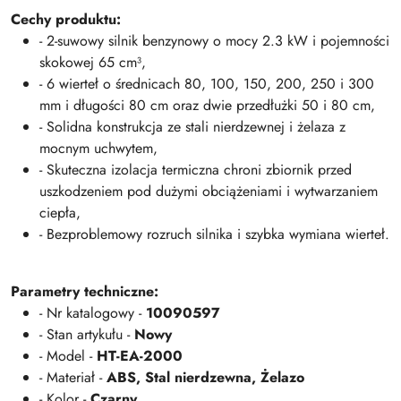
Cechy produktu:
- 2-suwowy silnik benzynowy o mocy 2.3 kW i pojemności
skokowej 65 cm³,
- 6 wierteł o średnicach 80, 100, 150, 200, 250 i 300
mm i długości 80 cm oraz dwie przedłużki 50 i 80 cm,
- Solidna konstrukcja ze stali nierdzewnej i żelaza z
mocnym uchwytem,
- Skuteczna izolacja termiczna chroni zbiornik przed
uszkodzeniem pod dużymi obciążeniami i wytwarzaniem
ciepła,
- Bezproblemowy rozruch silnika i szybka wymiana wierteł.
Parametry techniczne:
- Nr katalogowy -
10090597
- Stan artykułu -
Nowy
- Model -
HT-EA-2000
- Materiał -
ABS
,
Stal nierdzewna,
Żelazo
- Kolor -
Czarny