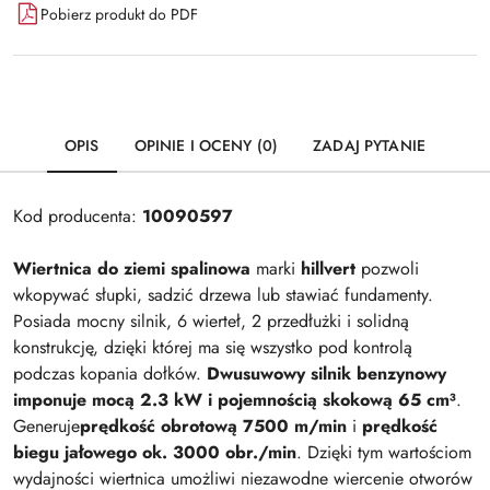
Pobierz produkt do PDF
OPIS
OPINIE I OCENY (0)
ZADAJ PYTANIE
Kod producenta:
10090597
Wiertnica do ziemi spalinowa
marki
hillvert
pozwoli
wkopywać słupki, sadzić drzewa lub stawiać fundamenty.
Posiada mocny silnik, 6 wierteł, 2 przedłużki i solidną
konstrukcję, dzięki której ma się wszystko pod kontrolą
podczas kopania dołków.
Dwusuwowy silnik benzynowy
imponuje mocą 2.3 kW i pojemnością skokową 65 cm³
.
Generuje
prędkość obrotową 7500 m/min
i
prędkość
biegu jałowego ok. 3000 obr./min
. Dzięki tym wartościom
wydajności wiertnica umożliwi niezawodne wiercenie otworów