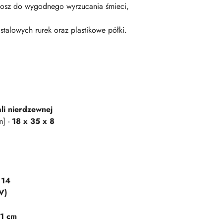
kosz do wygodnego wyrzucania śmieci,
stalowych rurek oraz plastikowe półki.
ali nierdzewnej
m] -
18 x 35 x 8
 14
V)
91 cm