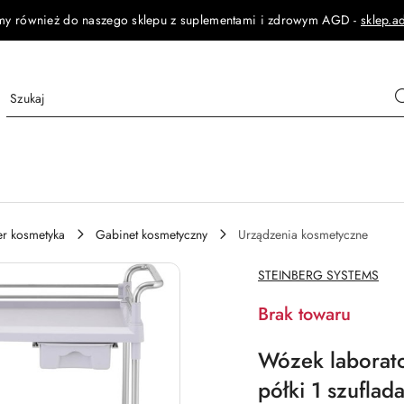
my również do naszego sklepu z suplementami i zdrowym AGD -
sklep.a
jer kosmetyka
Gabinet kosmetyczny
Urządzenia kosmetyczne
NAZWA
STEINBERG SYSTEMS
PRODUCENTA:
Brak towaru
Wózek laborat
półki 1 szufla