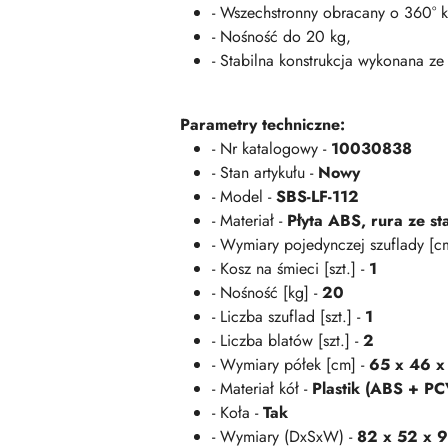
- Wszechstronny obracany o 360° 
- Nośność do 20 kg,
- Stabilna konstrukcja wykonana ze 
Parametry techniczne:
- Nr katalogowy -
10030838
- Stan artykułu -
Nowy
- Model -
SBS-LF-112
- Materiał -
Płyta ABS, rura ze st
- Wymiary pojedynczej szuflady [c
- Kosz na śmieci [szt.] -
1
- Nośność [kg] -
20
- Liczba szuflad [szt.] -
1
- Liczba blatów [szt.] -
2
- Wymiary półek [cm] -
65 x 46 x
- Materiał kół -
Plastik (ABS + PC
- Koła -
Tak
- Wymiary (DxSxW) -
82 x 52 x 