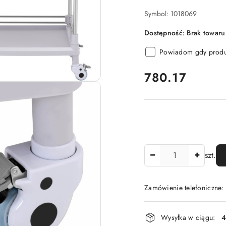
Symbol:
1018069
Dostępność:
Brak towaru
Powiadom gdy produk
cena:
780.17
Ilość
szt.
Zamówienie telefoniczne
Dostępność
Wysyłka w ciągu:
4
i