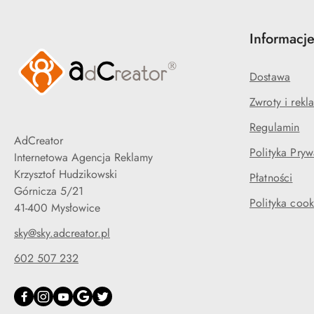
Informacj
Dostawa
Zwroty i rekl
Regulamin
AdCreator
Polityka Pryw
Internetowa Agencja Reklamy
Krzysztof Hudzikowski
Płatności
Górnicza 5/21
Polityka cook
41-400 Mysłowice
sky@sky.adcreator.pl
602 507 232