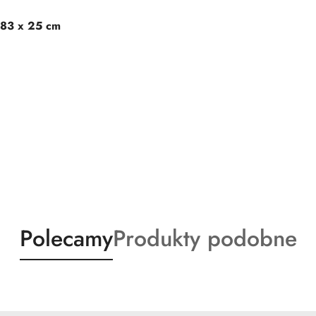
 83 x 25 cm
Produkty
Produkty
Polecamy
Produkty podobne
o
o
statusie:
statusie: