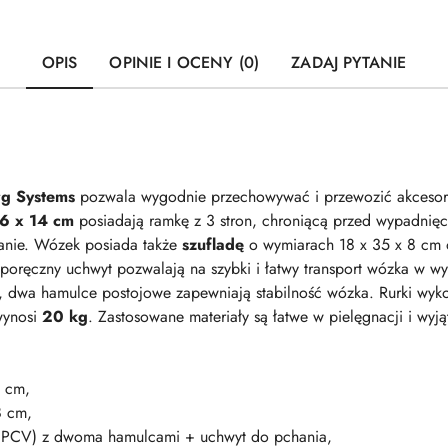
OPIS
OPINIE I OCENY (0)
ZADAJ PYTANIE
rg Systems
pozwala wygodnie przechowywać i przewozić akcesoria 
46 x 14 cm
posiadają ramkę z 3 stron, chroniącą przed wypadnięci
danie. Wózek posiada także
szufladę
o wymiarach 18 x 35 x 8 cm
poręczny uchwyt pozwalają na szybki i łatwy transport wózka w wy
, dwa hamulce postojowe zapewniają stabilność wózka. Rurki wykon
wynosi
20 kg
. Zastosowane materiały są łatwe w pielęgnacji i wyją
4 cm,
8 cm,
BS+PCV) z dwoma hamulcami + uchwyt do pchania,