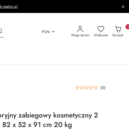
dcreator.pl
PLN
Moje konto
Ulubione
Koszyk
(0)
oryjny zabiegowy kosmetyczny 2
da 82 x 52 x 91 cm 20 kg