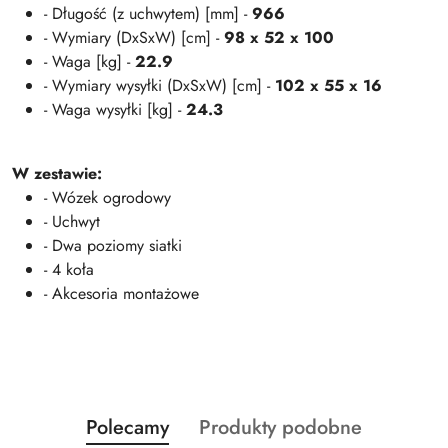
- Długość (z uchwytem) [mm] -
966
- Wymiary (DxSxW) [cm] -
98 x 52 x 100
- Waga [kg] -
22.9
- Wymiary wysyłki (DxSxW) [cm] -
102 x 55 x 16
- Waga wysyłki [kg] -
24.3
W zestawie:
- Wózek ogrodowy
- Uchwyt
- Dwa poziomy siatki
- 4 koła
- Akcesoria montażowe
Produkty
Produkty
Polecamy
Produkty podobne
Pomiń karuzelę produktów