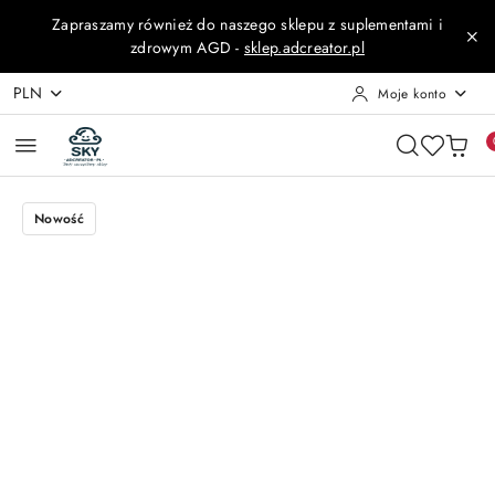
Przejdź do treści głównej
Przejdź do wyszukiwarki
Przejdź do moje konto
Przejdź do menu głównego
Przejdź do opisu produktu
Przejdź do stopki
Zapraszamy również do naszego sklepu z suplementami i
zdrowym AGD -
sklep.adcreator.pl
PLN
Moje konto
Nowość