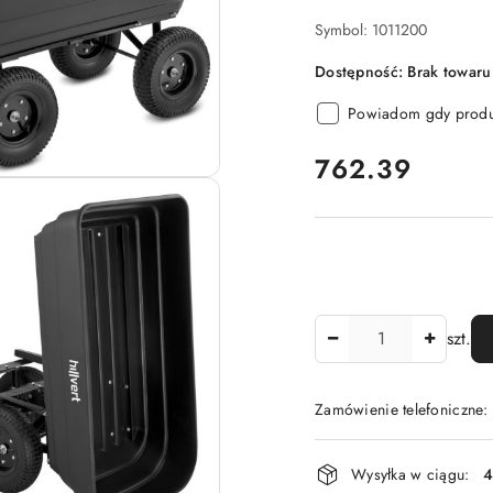
Symbol:
1011200
Dostępność:
Brak towaru
Powiadom gdy produk
cena:
762.39
Ilość
szt.
Zamówienie telefoniczne
Dostępność
Wysyłka w ciągu:
4
i