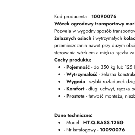
Kod producenta :
10090076
Wózek ogrodowy transportowy marki
Pozwala w wygodny sposób transport
żelaznych osiach
i wytrzymałych
koła
przemieszczania nawet przy dużym obc
sterowania wózkiem a miękka rączka z
Cechy produktu:
-
Pojemność
- do 350 kg lub 125 
-
Wytrzymałość
- żelazna konstru
-
Wygoda
- szybki rozładunek dzię
-
Komfort
- długi uchwyt, rączka p
-
Prostota
- łatwość montażu, niez
Dane techniczne:
- Model -
HT-Q.BASS-125G
- Nr katalogowy -
10090076