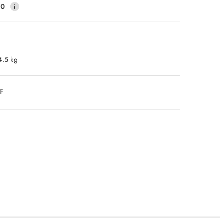
40
4.5 kg
DF