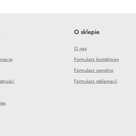
statusie:
statusie:
e
O sklepie
O nas
amacje
Formularz kontaktowy
Formularz zwrotów
atności
Formularz reklamacji
ies