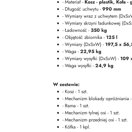
- Materiał -
Kosz - plastik, Koła 
- Długość uchwytu -
990 mm
- Wymiary wraz z uchwytem (DxSx
- Wymiary skrzyni ładunkowej (Dx
- Ładowność -
350 kg
- Objętość zbiornika -
125 l
- Wymiary (DxSxW) -
197,5 x 56,
- Waga -
22,95 kg
- Wymiary wysyłki (DxSxW) -
109 
- Waga wysyłki -
24,9 kg
W zestawie:
- Kosz - 1 szt.
- Mechanizm blokady opróżniania - 
- Rama - 1 szt.
- Mechanizm tylnej osi - 1 szt.
- Mechanizm przedniej osi - 1 szt.
- Kółka - 1 kpl.