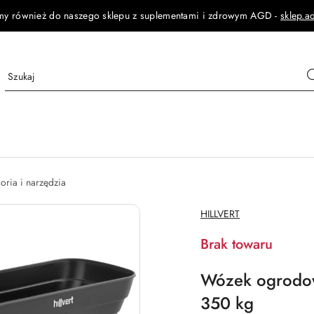
my również do naszego sklepu z suplementami i zdrowym AGD -
sklep.a
oria i narzędzia
NAZWA
HILLVERT
PRODUCENTA:
Brak towaru
Wózek ogrodow
350 kg