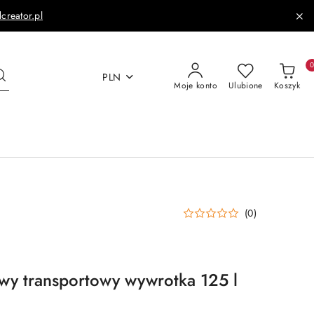
dcreator.pl
PLN
Moje konto
Ulubione
Koszyk
(0)
y transportowy wywrotka 125 l