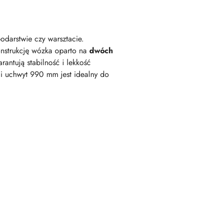
darstwie czy warsztacie.
onstrukcję wózka oparto na
dwóch
antują stabilność i lekkość
gi uchwyt 990 mm jest idealny do