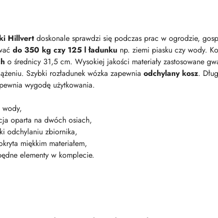
 Hillvert
doskonale sprawdzi się podczas prac w ogrodzie, gospo
ować
do 350 kg czy 125 l ładunku
np. ziemi piasku czy wody. K
ch
o średnicy 31,5 cm. Wysokiej jakości materiały zastosowane gwar
iążeniu. Szybki rozładunek wózka zapewnia
odchylany kosz
. Dłu
apewnia wygodę użytkowania.
l wody,
kcja oparta na dwóch osiach,
ki odchylaniu zbiornika,
okryta miękkim materiałem,
będne elementy w komplecie.