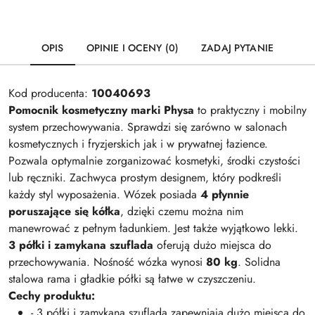
OPIS
OPINIE I OCENY (0)
ZADAJ PYTANIE
Kod producenta:
10040693
Pomocnik kosmetyczny marki Physa
to praktyczny i mobilny
system przechowywania. Sprawdzi się zarówno w salonach
kosmetycznych i fryzjerskich jak i w prywatnej łazience.
Pozwala optymalnie zorganizować kosmetyki, środki czystości
lub ręczniki. Zachwyca prostym designem, który podkreśli
każdy styl wyposażenia. Wózek posiada
4 płynnie
poruszające się kółka
, dzięki czemu można nim
manewrować z pełnym ładunkiem. Jest także wyjątkowo lekki.
3 półki i zamykana szuflada
oferują dużo miejsca do
przechowywania. Nośność wózka wynosi
80 kg
. Solidna
stalowa rama i gładkie półki są łatwe w czyszczeniu.
Cechy produktu:
- 3 półki i zamykana szuflada zapewniają dużo miejsca do