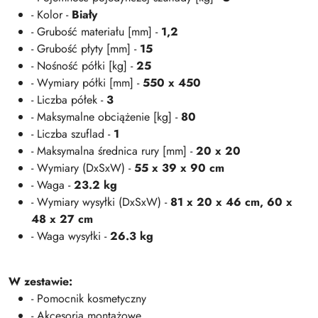
- Kolor -
Biały
- Grubość materiału [mm] -
1,2
- Grubość płyty [mm] -
15
- Nośność półki [kg] -
25
- Wymiary półki [mm] -
550 x 450
- Liczba półek -
3
- Maksymalne obciążenie [kg] -
80
- Liczba szuflad -
1
- Maksymalna średnica rury [mm] -
20 x 20
- Wymiary (DxSxW) -
55 x 39 x 90 cm
- Waga -
23.2 kg
- Wymiary wysyłki (DxSxW) -
81 x 20 x 46 cm, 60 x
48 x 27 cm
- Waga wysyłki -
26.3 kg
W zestawie:
- Pomocnik kosmetyczny
- Akcesoria montażowe