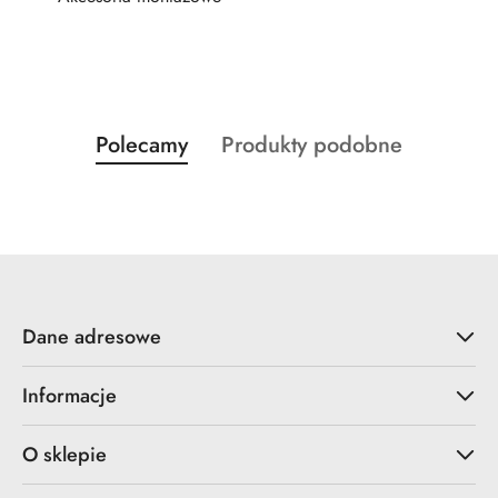
Produkty
Produkty
Polecamy
Produkty podobne
Pomiń karuzelę produktów
o
o
statusie:
statusie:
Dane adresowe
Informacje
O sklepie