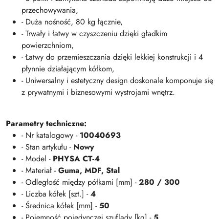
przechowywania,
- Duża nośność, 80 kg łącznie,
- Trwały i łatwy w czyszczeniu dzięki gładkim
powierzchniom,
- Łatwy do przemieszczania dzięki lekkiej konstrukcji i 4
płynnie działającym kółkom,
- Uniwersalny i estetyczny design doskonale komponuje się
z prywatnymi i biznesowymi wystrojami wnętrz.
Parametry techniczne:
- Nr katalogowy -
10040693
- Stan artykułu -
Nowy
- Model -
PHYSA CT-4
- Materiał -
Guma, MDF, Stal
- Odległość między półkami [mm] -
280 / 300
- Liczba kółek [szt.] -
4
- Średnica kółek [mm] -
50
- Pojemność pojedynczej szuflady [kg] -
5