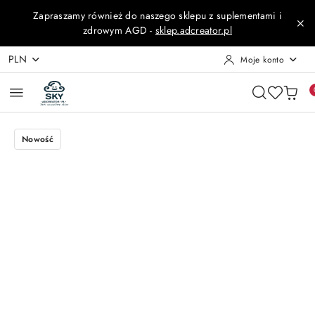
Przejdź do treści głównej
Przejdź do wyszukiwarki
Przejdź do moje konto
Przejdź do menu głównego
Przejdź do opisu produktu
Przejdź do stopki
Zapraszamy również do naszego sklepu z suplementami i
zdrowym AGD -
sklep.adcreator.pl
PLN
Moje konto
Nowość