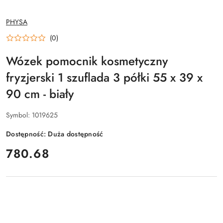
NAZWA
PHYSA
PRODUCENTA:
(0)
Wózek pomocnik kosmetyczny
fryzjerski 1 szuflada 3 półki 55 x 39 x
90 cm - biały
Symbol:
1019625
Dostępność:
Duża dostępność
cena:
780.68