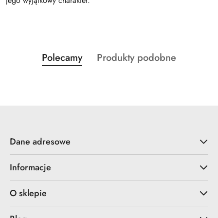
jego wyjątkowy charakter.
Produkty
Produkty
Polecamy
Produkty podobne
Pomiń karuzelę produktów
o
o
statusie:
statusie:
Dane adresowe
Informacje
O sklepie