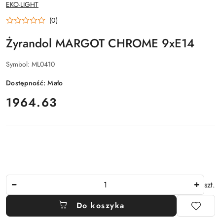
NAZWA
EKO-LIGHT
PRODUCENTA:
(0)
Żyrandol MARGOT CHROME 9xE14
Symbol:
ML0410
Dostępność:
Mało
cena:
1964.63
Ilość
szt.
Do koszyka