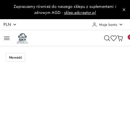
Przejdź do treści głównej
Przejdź do wyszukiwarki
Przejdź do moje konto
Przejdź do menu głównego
Przejdź do opisu produktu
Przejdź do stopki
Zapraszamy również do naszego sklepu z suplementami i
zdrowym AGD -
sklep.adcreator.pl
PLN
Moje konto
Nowość