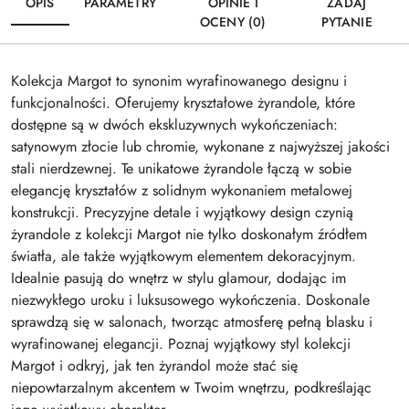
OPIS
PARAMETRY
OPINIE I
ZADAJ
OCENY (0)
PYTANIE
Kolekcja Margot to synonim wyrafinowanego designu i
funkcjonalności. Oferujemy kryształowe żyrandole, które
dostępne są w dwóch ekskluzywnych wykończeniach:
satynowym złocie lub chromie, wykonane z najwyższej jakości
stali nierdzewnej. Te unikatowe żyrandole łączą w sobie
elegancję kryształów z solidnym wykonaniem metalowej
konstrukcji. Precyzyjne detale i wyjątkowy design czynią
żyrandole z kolekcji Margot nie tylko doskonałym źródłem
światła, ale także wyjątkowym elementem dekoracyjnym.
Idealnie pasują do wnętrz w stylu glamour, dodając im
niezwykłego uroku i luksusowego wykończenia. Doskonale
sprawdzą się w salonach, tworząc atmosferę pełną blasku i
wyrafinowanej elegancji. Poznaj wyjątkowy styl kolekcji
Margot i odkryj, jak ten żyrandol może stać się
niepowtarzalnym akcentem w Twoim wnętrzu, podkreślając