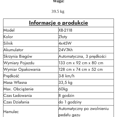
Waga:
39.5 kg
Informacje o produkcie
Model
XB-2118
Kolor
Złoty
Silnik
4x45W
Akumulator
24V7Ah
Skrzynia Biegów
Automatyczna, 3 prędkości
Wymiary Pojazdu
133 cm x 92 cm x 80 cm
Wymiar Opakowania
128 cm x 74 cm x 52 cm
Prędkość
3-8 km/h
Masa Własna
33,5 kg
Max. Obciążenie
60kg
Czas Ładowania
8 godzin
Czas Działania
do 1 godziny
Automatyczny po zwolnieniu
Hamulec
pedału gazu