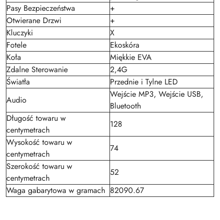
Pasy Bezpieczeństwa
+
Otwierane Drzwi
+
Kluczyki
X
Fotele
Ekoskóra
Koła
Miękkie EVA
Zdalne Sterowanie
2,4G
Światła
Przednie i Tylne LED
Wejście MP3, Wejście USB,
Audio
Bluetooth
Długość towaru w
128
centymetrach
Wysokość towaru w
74
centymetrach
Szerokość towaru w
52
centymetrach
Waga gabarytowa w gramach
82090.67