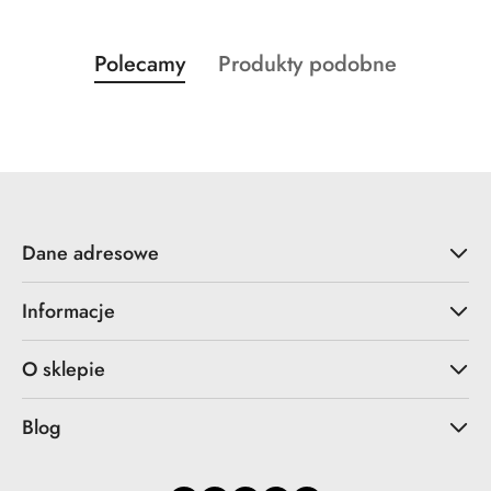
Produkty
Produkty
Polecamy
Produkty podobne
Pomiń karuzelę produktów
o
o
statusie:
statusie:
Dane adresowe
Informacje
O sklepie
Blog