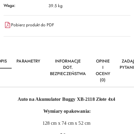
Waga:
39.5 kg
Pobierz produkt do PDF
PIS
PARAMETRY
INFORMACJE
OPINIE
ZADA
DOT.
I
PYTAN
BEZPIECZEŃSTWA
OCENY
(0)
Auto na Akumulator Buggy XB-2118 Złote 4x4
Wymiary opakowania:
128 cm x 74 cm x 52 cm