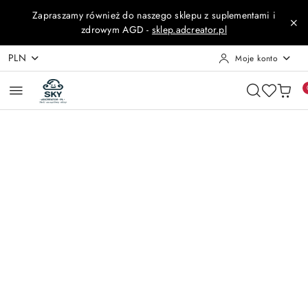
Przejdź do treści głównej
Przejdź do wyszukiwarki
Przejdź do moje konto
Przejdź do menu głównego
Przejdź do opisu produktu
Przejdź do stopki
Zapraszamy również do naszego sklepu z suplementami i
zdrowym AGD -
sklep.adcreator.pl
PLN
Moje konto