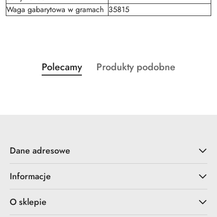
Waga gabarytowa w gramach
35815
Produkty
Produkty
Polecamy
Produkty podobne
Pomiń karuzelę produktów
o
o
statusie:
statusie:
Dane adresowe
Informacje
O sklepie