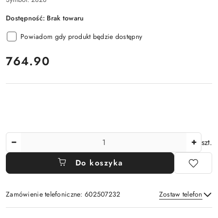
Dostępność:
Brak towaru
Powiadom gdy produkt będzie dostępny
cena:
764.90
Ilość
szt.
Do koszyka
Zamówienie telefoniczne: 602507232
Zostaw telefon
Dostępność