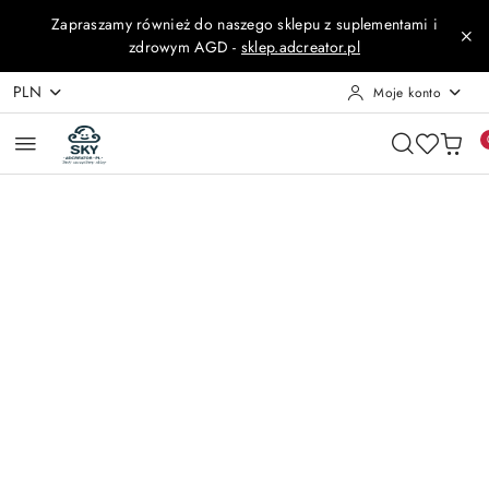
Przejdź do treści głównej
Przejdź do wyszukiwarki
Przejdź do moje konto
Przejdź do menu głównego
Przejdź do opisu produktu
Przejdź do stopki
Zapraszamy również do naszego sklepu z suplementami i
zdrowym AGD -
sklep.adcreator.pl
PLN
Moje konto