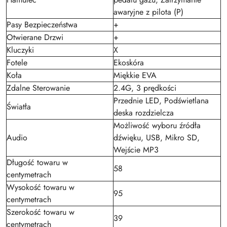
awaryjne z pilota (P)
Pasy Bezpieczeństwa
+
Otwierane Drzwi
+
Kluczyki
X
Fotele
Ekoskóra
Koła
Miękkie EVA
Zdalne Sterowanie
2.4G, 3 prędkości
Przednie LED, Podświetlana
Światła
deska rozdzielcza
Możliwość wyboru źródła
Audio
dźwięku, USB, Mikro SD,
Wejście MP3
Długość towaru w
58
centymetrach
Wysokość towaru w
95
centymetrach
Szerokość towaru w
39
centymetrach