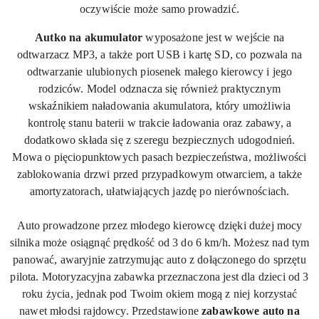
oczywiście
może samo prowadzić.
A
utko na akumulator
wyposażone jest w wejście na
odtwarzacz MP3, a także port USB i kartę SD, co pozwala na
odtwarzanie ulubionych piosenek małego kierowcy i jego
rodziców. Model odznacza się również praktycznym
wskaźnikiem naładowania akumulatora, który umożliwia
kontrolę stanu baterii w trakcie ładowania oraz zabawy, a
dodatkowo składa się z szeregu bezpiecznych udogodnień.
Mowa o pięciopunktowych pasach bezpieczeństwa, możliwości
zablokowania drzwi przed przypadkowym otwarciem, a także
amortyzatorach, ułatwiających jazdę po nierównościach.
Auto prowadzone przez młodego kierowcę dzięki dużej mocy
silnika może osiągnąć prędkość od 3 do 6 km/h. Możesz nad tym
panować, awaryjnie zatrzymując auto z dołączonego do sprzętu
pilota. Motoryzacyjna zabawka przeznaczona jest dla dzieci od 3
roku życia, jednak pod Twoim okiem mogą z niej korzystać
nawet młodsi rajdowcy. Przedstawione
zabawkowe auto na