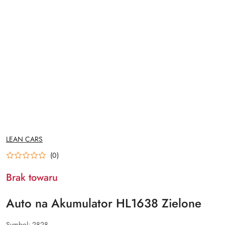
NAZWA
LEAN CARS
PRODUCENTA:
(0)
Brak towaru
Auto na Akumulator HL1638 Zielone
Symbol:
2828