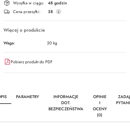
Wysyłka w ciągu:
48 godzin
i
Wyślij
Cena przesyłki:
38
dostawa
Więcej o produkcie
Waga:
20 kg
Pobierz produkt do PDF
PIS
PARAMETRY
INFORMACJE
OPINIE
ZADA
DOT.
I
PYTAN
BEZPIECZEŃSTWA
OCENY
(0)