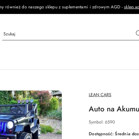
my również do naszego sklepu z suplementami i zdrowym AGD -
sklep.a
NAZWA
LEAN CARS
PRODUCENTA:
Auto na Akumu
Symbol:
6590
Dostępność:
Średnia do