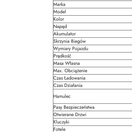
Marka
Model
Kolor
Napęd
Akumulator
Skrzynia Biegów
Wymiary Pojazdu
Prędkość
Masa Własna
Max. Obciążenie
Czas Ładowania
Czas Działania
Hamulec
Pasy Bezpieczeństwa
Otwierane Drzwi
Kluczyki
Fotele