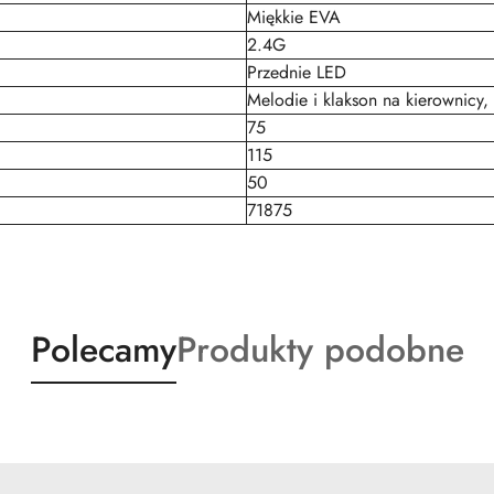
Miękkie EVA
2.4G
Przednie LED
Melodie i klakson na kierownicy,
75
115
50
71875
Produkty
Produkty
Polecamy
Produkty podobne
o
o
statusie:
statusie: