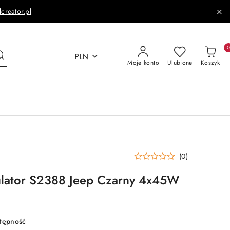
dcreator.pl
PLN
Moje konto
Ulubione
Koszyk
(0)
lator S2388 Jeep Czarny 4x45W
stępność