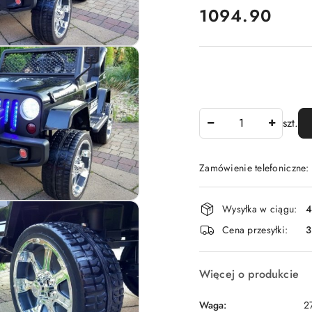
cena:
1094.90
Ilość
szt.
Zamówienie telefoniczne
Dostępność
Wysyłka w ciągu:
4
i
Cena przesyłki:
dostawa
Więcej o produkcie
Waga:
2