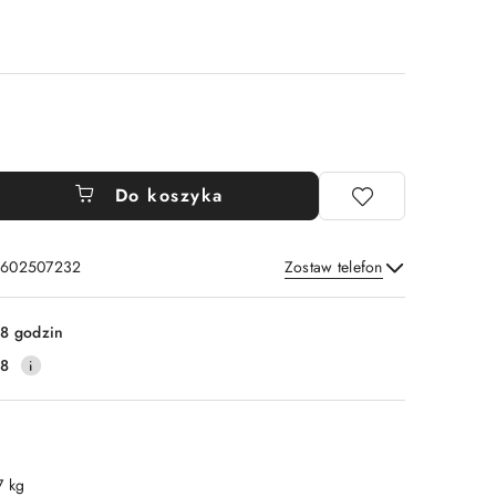
Do koszyka
: 602507232
Zostaw telefon
Wyślij
8 godzin
38
7 kg