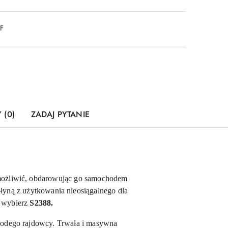
DF
 (0)
ZADAJ PYTANIE
możliwić, obdarowując go samochodem
łyną z użytkowania nieosiągalnego dla
w wybierz
S2388.
łodego rajdowcy. Trwała i masywna