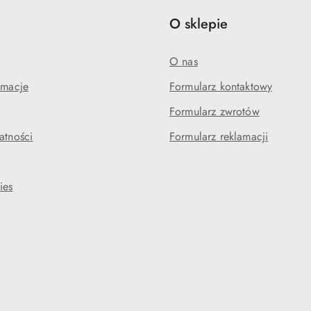
e
O sklepie
O nas
amacje
Formularz kontaktowy
Formularz zwrotów
atności
Formularz reklamacji
ies