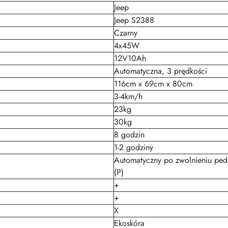
Jeep
Jeep S2388
Czarny
4x45W
12V10Ah
Automatyczna, 3 prędkości
116cm x 69cm x 80cm
3-4km/h
23kg
30kg
8 godzin
1-2 godziny
Automatyczny po zwolnieniu peda
(P)
+
+
X
Ekoskóra