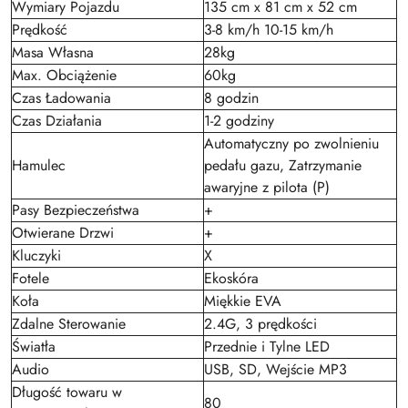
Wymiary Pojazdu
135 cm x 81 cm x 52 cm
Prędkość
3-8 km/h 10-15 km/h
Masa Własna
28kg
Max. Obciążenie
60kg
Czas Ładowania
8 godzin
Czas Działania
1-2 godziny
Automatyczny po zwolnieniu
Hamulec
pedału gazu, Zatrzymanie
awaryjne z pilota (P)
Pasy Bezpieczeństwa
+
Otwierane Drzwi
+
Kluczyki
X
Fotele
Ekoskóra
Koła
Miękkie EVA
Zdalne Sterowanie
2.4G, 3 prędkości
Światła
Przednie i Tylne LED
Audio
USB, SD, Wejście MP3
Długość towaru w
80