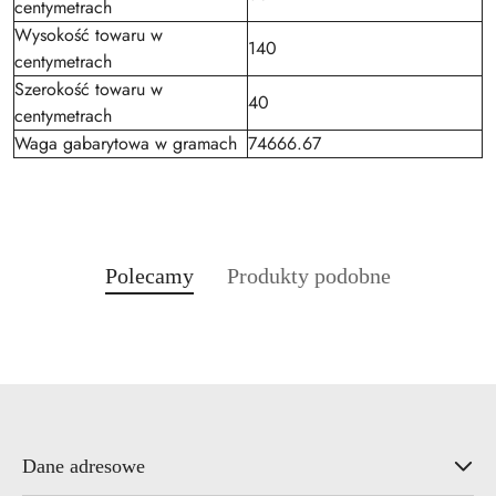
centymetrach
Wysokość towaru w
140
centymetrach
Szerokość towaru w
40
centymetrach
Waga gabarytowa w gramach
74666.67
Produkty
Produkty
Polecamy
Produkty podobne
Pomiń karuzelę produktów
o
o
statusie:
statusie:
Dane adresowe