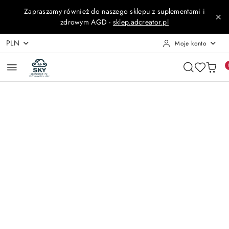
Przejdź do treści głównej
Przejdź do wyszukiwarki
Przejdź do moje konto
Przejdź do menu głównego
Przejdź do opisu produktu
Przejdź do stopki
Zapraszamy również do naszego sklepu z suplementami i
zdrowym AGD -
sklep.adcreator.pl
PLN
Moje konto