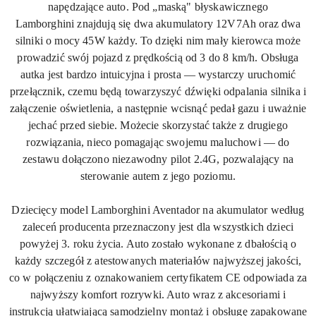
napędzające auto. Pod „maską" błyskawicznego
Lamborghini znajdują się dwa akumulatory
12V7Ah
oraz dwa
silniki o mocy
45W
każdy. To dzięki nim mały kierowca może
prowadzić swój pojazd z prędkością od 3 do 8 km/h. Obsługa
autka jest bardzo intuicyjna i prosta — wystarczy uruchomić
przełącznik, czemu będą towarzyszyć dźwięki odpalania silnika i
załączenie oświetlenia, a następnie wcisnąć pedał gazu i uważnie
jechać przed siebie. Możecie skorzystać także z drugiego
rozwiązania, nieco pomagając swojemu maluchowi — do
zestawu dołączono niezawodny pilot 2.
4G
, pozwalający na
sterowanie autem z jego poziomu.
Dziecięcy model Lamborghini Aventador na akumulator według
zaleceń producenta przeznaczony jest dla wszystkich dzieci
powyżej 3. roku życia. Auto zostało wykonane z dbałością o
każdy szczegół z atestowanych materiałów najwyższej jakości,
co w połączeniu z oznakowaniem certyfikatem CE odpowiada za
najwyższy komfort rozrywki. Auto wraz z akcesoriami i
instrukcją ułatwiającą samodzielny montaż i obsługę zapakowane