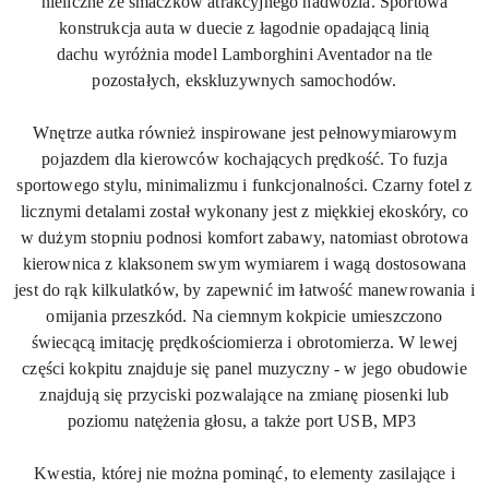
nieliczne ze smaczków atrakcyjnego nadwozia. Sportowa
konstrukcja auta w duecie z łagodnie opadającą linią
dachu wyróżnia model Lamborghini Aventador na tle
pozostałych, ekskluzywnych samochodów.
Wnętrze autka również inspirowane jest pełnowymiarowym
pojazdem dla kierowców kochających prędkość. To fuzja
sportowego stylu, minimalizmu i funkcjonalności. Czarny fotel z
licznymi detalami został wykonany jest z miękkiej
ekoskóry
, co
w dużym stopniu podnosi komfort zabawy, natomiast obrotowa
kierownica z klaksonem swym wymiarem i wagą dostosowana
jest do rąk kilkulatków, by zapewnić im łatwość manewrowania i
omijania przeszkód. Na ciemnym kokpicie umieszczono
świecącą imitację prędkościomierza i obrotomierza. W lewej
części kokpitu znajduje się panel muzyczny - w jego obudowie
znajdują się przyciski pozwalające na zmianę piosenki lub
poziomu natężenia głosu, a także port USB, MP3
Kwestia, której nie można pominąć, to elementy zasilające i