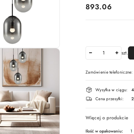
cena:
893.06
Ilość
szt.
Zamówienie telefoniczne
Dostępność
Wysyłka w ciągu:
4
i
Cena przesyłki:
dostawa
Więcej o produkcie
Ilość w opakowaniu:
1 