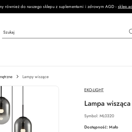
my również do naszego sklepu z suplementami i zdrowym AGD -
sklep.a
nętrzne
Lampy wiszące
NAZWA
EKO-LIGHT
PRODUCENTA:
Lampa wisząca 
Symbol:
ML0320
Dostępność:
Mało