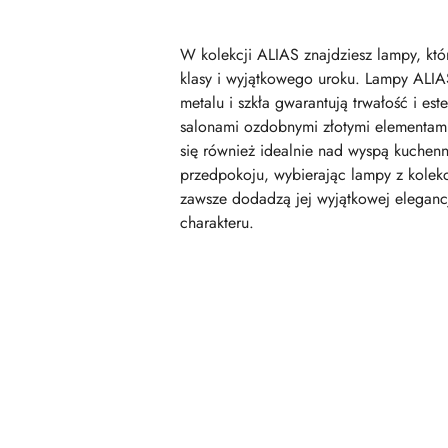
W kolekcji ALIAS znajdziesz lampy, kt
klasy i wyjątkowego uroku. Lampy ALIAS
metalu i szkła gwarantują trwałość i e
salonami ozdobnymi złotymi elementami
się również idealnie nad wyspą kuchen
przedpokoju, wybierając lampy z kolekc
zawsze dodadzą jej wyjątkowej elegancj
charakteru.
Pomiń karuzelę produktów