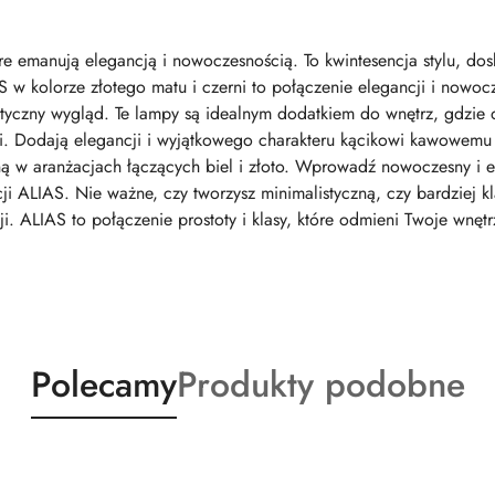
óre emanują elegancją i nowoczesnością. To kwintesencja stylu, d
 w kolorze złotego matu i czerni to połączenie elegancji i nowoc
stetyczny wygląd. Te lampy są idealnym dodatkiem do wnętrz, gdzie
. Dodają elegancji i wyjątkowego charakteru kącikowi kawowemu 
ną w aranżacjach łączących biel i złoto. Wprowadź nowoczesny i 
ji ALIAS. Nie ważne, czy tworzysz minimalistyczną, czy bardziej k
i. ALIAS to połączenie prostoty i klasy, które odmieni Twoje wnęt
Produkty
Produkty
Polecamy
Produkty podobne
o
o
statusie:
statusie: