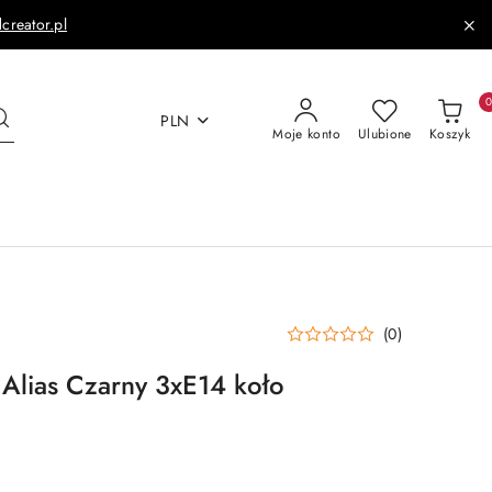
dcreator.pl
PLN
Moje konto
Ulubione
Koszyk
(0)
Alias Czarny 3xE14 koło