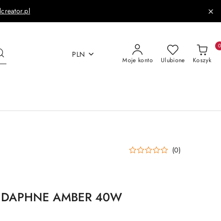
dcreator.pl
PLN
Moje konto
Ulubione
Koszyk
(0)
ca DAPHNE AMBER 40W