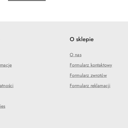
o
o
statusie:
statusie:
e
O sklepie
O nas
amacje
Formularz kontaktowy
Formularz zwrotów
atności
Formularz reklamacji
ies