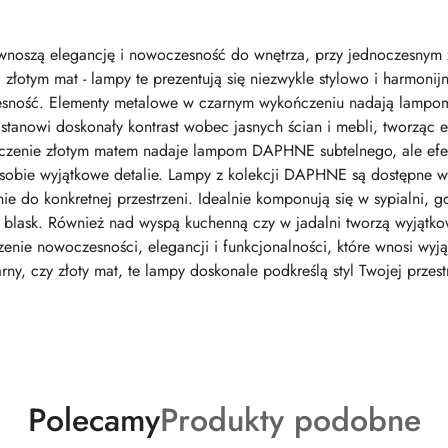
wnoszą elegancję i nowoczesność do wnętrza, przy jednoczesnym 
łotym mat - lampy te prezentują się niezwykle stylowo i harmonijn
esność. Elementy metalowe w czarnym wykończeniu nadają lampom z 
 stanowi doskonały kontrast wobec jasnych ścian i mebli, tworząc 
ończenie złotym matem nadaje lampom DAPHNE subtelnego, ale efe
sobie wyjątkowe detalie. Lampy z kolekcji DAPHNE są dostępne 
e do konkretnej przestrzeni. Idealnie komponują się w sypialni,
y blask. Również nad wyspą kuchenną czy w jadalni tworzą wyjątko
nie nowoczesności, elegancji i funkcjonalności, które wnosi wyj
rny, czy złoty mat, te lampy doskonale podkreślą styl Twojej przes
Produkty
Produkty
Polecamy
Produkty podobne