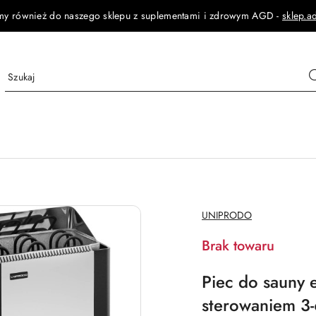
my również do naszego sklepu z suplementami i zdrowym AGD -
sklep.a
NAZWA
UNIPRODO
PRODUCENTA:
Brak towaru
Piec do sauny
sterowaniem 3