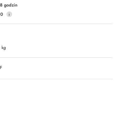
8 godzin
40
1 kg
DF