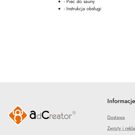
- Piec do sauny
- Instrukcja obsługi
Pomiń karuzelę produktów
Informacj
Dostawa
Zwroty i rekl