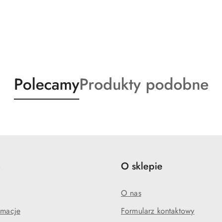
Produkty
Produkty
Polecamy
Produkty podobne
o
o
statusie:
statusie:
e
O sklepie
O nas
amacje
Formularz kontaktowy