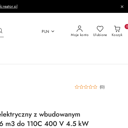
dcreator.pl
PLN
Moje konto
Ulubione
Koszyk
(0)
 elektryczny z wbudowanym
-6 m3 do 110C 400 V 4.5 kW