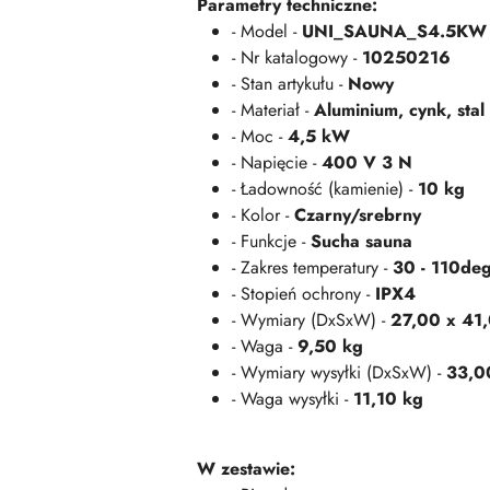
Parametry techniczne:
- Model -
UNI_SAUNA_S4.5KW
- Nr katalogowy -
10250216
- Stan artykułu -
Nowy
- Materiał -
Aluminium, cynk, sta
- Moc -
4,5 kW
- Napięcie -
400 V 3 N
- Ładowność (kamienie) -
10 kg
- Kolor -
Czarny/srebrny
- Funkcje -
Sucha sauna
- Zakres temperatury -
30 - 110de
- Stopień ochrony -
IPX4
- Wymiary (DxSxW) -
27,00 x 41
- Waga -
9,50 kg
- Wymiary wysyłki (DxSxW) -
33,0
- Waga wysyłki -
11,10 kg
W zestawie: