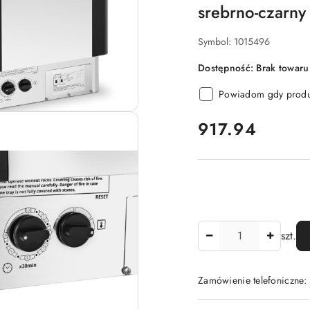
srebrno-czarny
Symbol:
1015496
Dostępność:
Brak towaru
Powiadom gdy produk
cena:
917.94
Ilość
szt.
Zamówienie telefoniczne
Dostępność