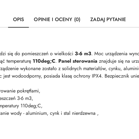
OPIS
OPINIE I OCENY (0)
ZADAJ PYTANIE
zi się do pomieszczeń o wielkości
3-6 m3
. Moc urządzenia wyn
nąć temperaturę
110deg;C
.
Panel sterowania
znajduje się na ur
rządzenie wykonane zostało z solidnych materiałów, cynku, aluminiu
c jest wodoodporny, posiada klasę ochrony IPX4. Bezpiecznik unie
rowanie pokrętłami,
eszczeń 3-6 m3,
emperatury 110deg;C,
anie wody - aluminium, cynk i stal nierdzewna ,