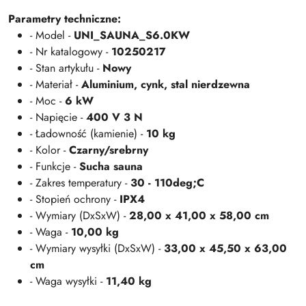
Parametry techniczne:
- Model -
UNI_SAUNA_S6.0KW
- Nr katalogowy -
10250217
- Stan artykułu -
Nowy
- Materiał -
Aluminium, cynk, stal nierdzewna
- Moc -
6 kW
- Napięcie -
400 V 3 N
- Ładowność (kamienie) -
10 kg
- Kolor -
Czarny/srebrny
- Funkcje -
Sucha sauna
- Zakres temperatury -
30 - 110deg;C
- Stopień ochrony -
IPX4
- Wymiary (DxSxW) -
28,00 x 41,00 x 58,00 cm
- Waga -
10,00 kg
- Wymiary wysyłki (DxSxW) -
33,00 x 45,50 x 63,00
cm
- Waga wysyłki -
11,40 kg