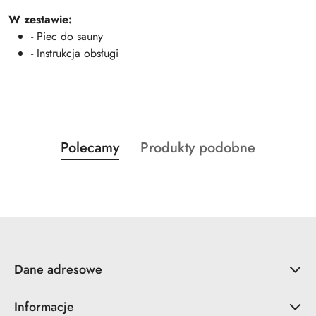
W zestawie:
- Piec do sauny
- Instrukcja obsługi
Produkty
Produkty
Polecamy
Produkty podobne
Pomiń karuzelę produktów
o
o
statusie:
statusie:
Dane adresowe
Informacje