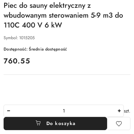
Piec do sauny elektryczny z
wbudowanym sterowaniem 5-9 m3 do
110C 400 V 6 kW
Symbol:
1015205
Dostępność:
Średnia dostępność
cena:
760.55
Ilość
szt.
Do koszyka