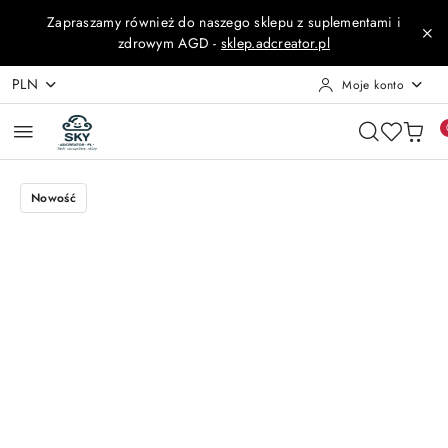
Przejdź do treści głównej
Przejdź do wyszukiwarki
Przejdź do moje konto
Przejdź do menu głównego
Przejdź do opisu produktu
Przejdź do stopki
Zapraszamy również do naszego sklepu z suplementami i
zdrowym AGD -
sklep.adcreator.pl
PLN
Moje konto
Nowość