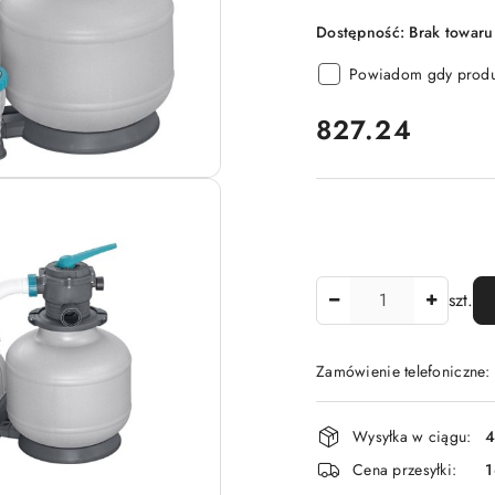
Dostępność:
Brak towaru
Powiadom gdy produk
cena:
827.24
Ilość
szt.
Zamówienie telefoniczne
Dostępność
Wysyłka w ciągu:
4
i
Cena przesyłki:
1
dostawa