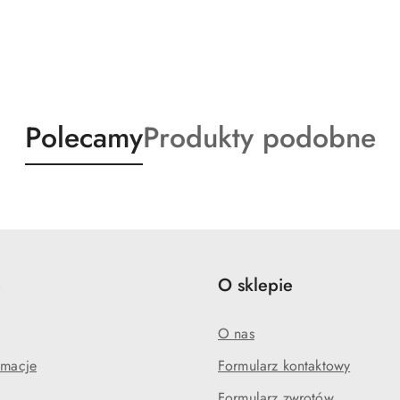
Produkty
Produkty
Polecamy
Produkty podobne
o
o
statusie:
statusie:
e
O sklepie
O nas
amacje
Formularz kontaktowy
Formularz zwrotów