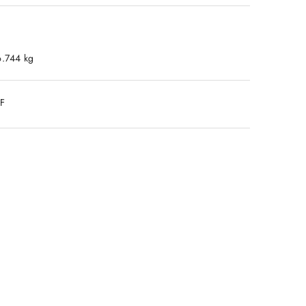
6.744 kg
DF