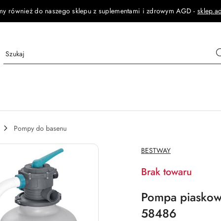
my również do naszego sklepu z suplementami i zdrowym AGD -
sklep.a
Pompy do basenu
NAZWA
BESTWAY
PRODUCENTA:
Brak towaru
Pompa piaskow
58486