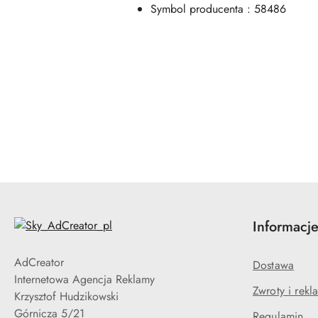
Symbol producenta : 58486
Pomiń karuzelę produktów
Informacj
AdCreator
Dostawa
Internetowa Agencja Reklamy
Zwroty i rekl
Krzysztof Hudzikowski
Górnicza 5/21
Regulamin