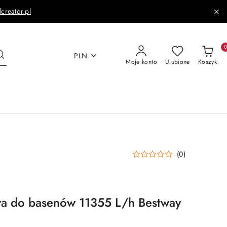
dcreator.pl
PLN
Moje konto
Ulubione
Koszyk
(0)
a do basenów 11355 L/h Bestway