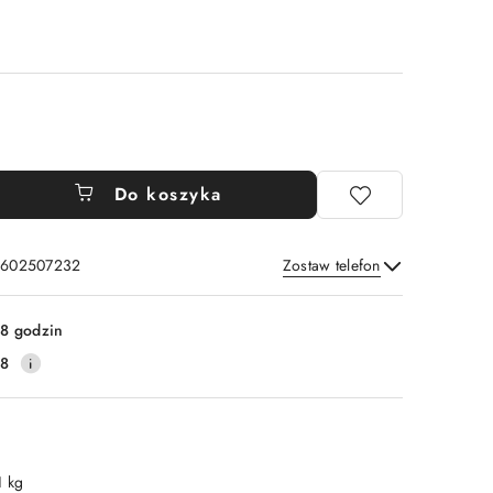
Do koszyka
: 602507232
Zostaw telefon
Wyślij
8 godzin
38
1 kg