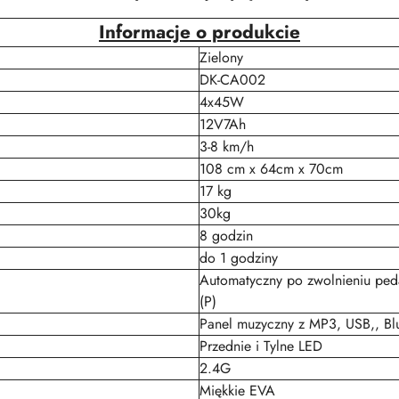
Informacje o produkcie
Zielony
DK-CA002
4x45W
12V7Ah
3-8 km/h
108 cm x 64cm x 70cm
17 kg
30kg
8 godzin
do 1 godziny
Automatyczny po zwolnieniu peda
(P)
Panel muzyczny z MP3, USB,, Bl
Przednie i Tylne LED
2.4G
Miękkie EVA