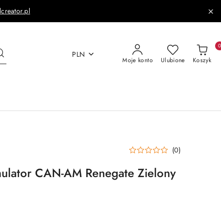
dcreator.pl
PLN
Moje konto
Ulubione
Koszyk
(0)
lator CAN-AM Renegate Zielony