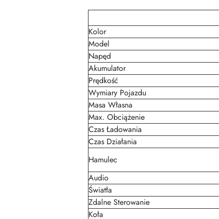
Kolor
Model
Napęd
Akumulator
Prędkość
Wymiary Pojazdu
Masa Własna
Max. Obciążenie
Czas Ładowania
Czas Działania
Hamulec
Audio
Światła
Zdalne Sterowanie
Koła