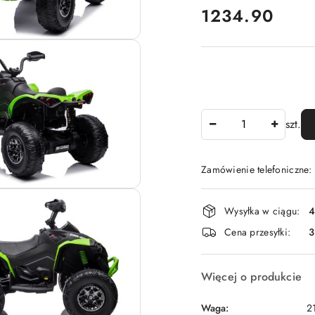
cena:
1234.90
Ilość
szt.
Zamówienie telefoniczne
Dostępność
Wysyłka w ciągu:
4
i
Cena przesyłki:
dostawa
Więcej o produkcie
Waga:
2