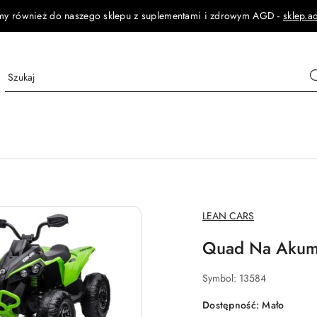
my również do naszego sklepu z suplementami i zdrowym AGD -
sklep.a
NAZWA
LEAN CARS
PRODUCENTA:
Quad Na Akumu
Symbol:
13584
Dostępność:
Mało