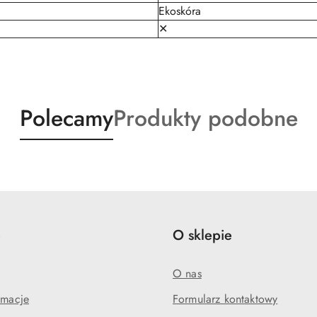
Ekoskóra
✕
Produkty
Produkty
Polecamy
Produkty podobne
o
o
statusie:
statusie:
e
O sklepie
O nas
amacje
Formularz kontaktowy