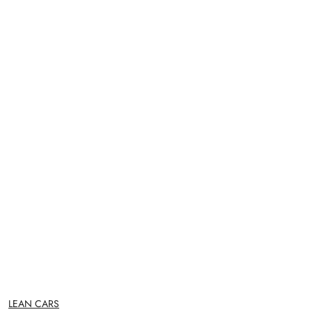
NAZWA
LEAN CARS
PRODUCENTA: