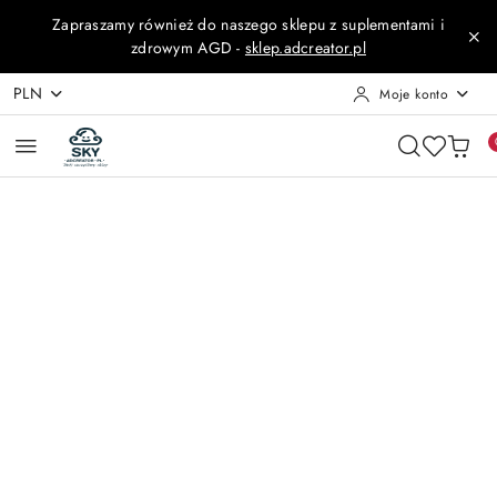
Przejdź do treści głównej
Przejdź do wyszukiwarki
Przejdź do moje konto
Przejdź do menu głównego
Przejdź do opisu produktu
Przejdź do stopki
Zapraszamy również do naszego sklepu z suplementami i
zdrowym AGD -
sklep.adcreator.pl
PLN
Moje konto