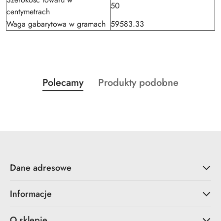
50
centymetrach
Waga gabarytowa w gramach
59583.33
Produkty
Produkty
Polecamy
Produkty podobne
Pomiń karuzelę produktów
o
o
statusie:
statusie:
Dane adresowe
Informacje
O sklepie