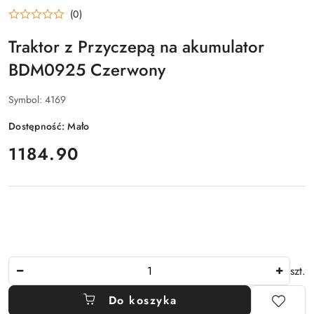
(0)
Traktor z Przyczepą na akumulator
BDM0925 Czerwony
Symbol:
4169
Dostępność:
Mało
cena:
1184.90
Ilość
szt.
Do koszyka