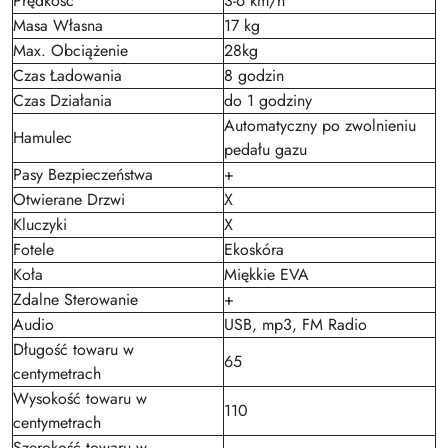
Prędkość
3-6 km/h
Masa Własna
17 kg
Max. Obciążenie
28kg
Czas Ładowania
8 godzin
Czas Działania
do 1 godziny
Automatyczny po zwolnieniu
Hamulec
pedału gazu
Pasy Bezpieczeństwa
+
Otwierane Drzwi
X
Kluczyki
X
Fotele
Ekoskóra
Koła
Miękkie EVA
Zdalne Sterowanie
+
Audio
USB, mp3, FM Radio
Długość towaru w
65
centymetrach
Wysokość towaru w
110
centymetrach
Szerokość towaru w