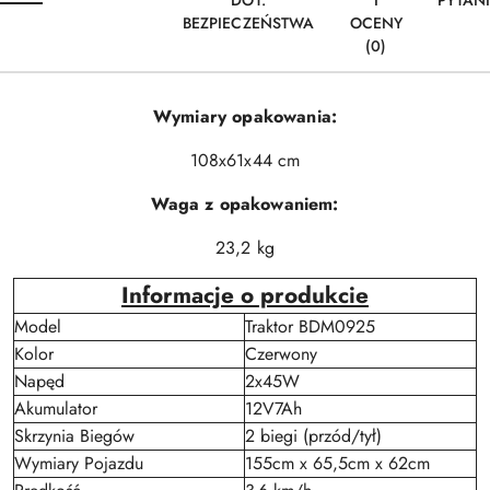
DOT.
I
PYTAN
BEZPIECZEŃSTWA
OCENY
(0)
Wymiary opakowania:
108x61x44 cm
Waga z opakowaniem:
23,2 kg
Informacje o produkcie
Model
Traktor BDM0925
Kolor
Czerwony
Napęd
2x45W
Akumulator
12V7Ah
Skrzynia Biegów
2 biegi (przód/tył)
Wymiary Pojazdu
155cm x 65,5cm x 62cm