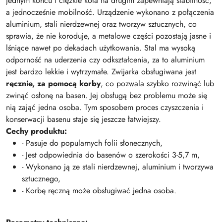
jednym końcu i ciężkie koła na drugim zapewniają stabilność,
a jednocześnie mobilność. Urządzenie wykonano z połączenia
aluminium, stali nierdzewnej oraz tworzyw sztucznych, co
sprawia, że nie koroduje, a metalowe części pozostają jasne i
lśniące nawet po dekadach użytkowania. Stal ma wysoką
odporność na uderzenia czy odkształcenia, za to aluminium
jest bardzo lekkie i wytrzymałe. Zwijarka obsługiwana jest
ręcznie, za pomocą korby
, co pozwala szybko rozwinąć lub
zwinąć osłonę na basen. Jej obsługą bez problemu może się
nią zająć jedna osoba. Tym sposobem proces czyszczenia i
konserwacji basenu staje się jeszcze łatwiejszy.
Cechy produktu:
- Pasuje do popularnych folii słonecznych,
- Jest odpowiednia do basenów o szerokości 3-5,7 m,
- Wykonano ją ze stali nierdzewnej, aluminium i tworzywa
sztucznego,
- Korbę ręczną może obsługiwać jedna osoba.