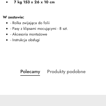
7 kg 153 x 26 x 10 cm
W zestawie:
- Rolka zwijająca do folii
- Pasy z klipsami mocującymi - 8 szt.
- Akcesoria montażowe
- Instrukcja obsługi
Produkty
Produkty
Polecamy
Produkty podobne
Pomiń karuzelę produktów
o
o
statusie:
statusie: