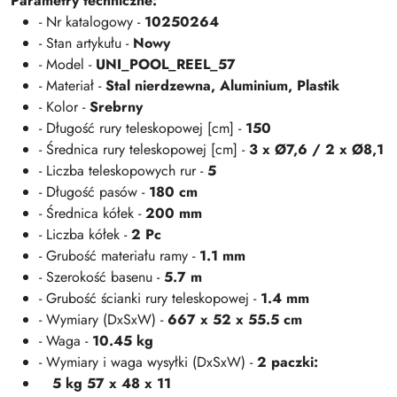
Parametry techniczne:
- Nr katalogowy -
10250264
- Stan artykułu -
Nowy
- Model -
UNI_POOL_REEL_57
- Materiał -
Stal nierdzewna, Aluminium, Plastik
- Kolor -
Srebrny
- Długość rury teleskopowej [cm] -
150
- Średnica rury teleskopowej [cm] -
3 x Ø7,6 / 2 x Ø8,1
- Liczba teleskopowych rur -
5
- Długość pasów -
180 cm
- Średnica kółek -
200 mm
- Liczba kółek -
2 Pc
- Grubość materiału ramy -
1.1 mm
- Szerokość basenu -
5.7 m
- Grubość ścianki rury teleskopowej -
1.4 mm
- Wymiary (DxSxW) -
667 x 52 x 55.5 cm
- Waga -
10.45 kg
- Wymiary i waga wysyłki (DxSxW) -
2 paczki:
5 kg 57 x 48 x 11