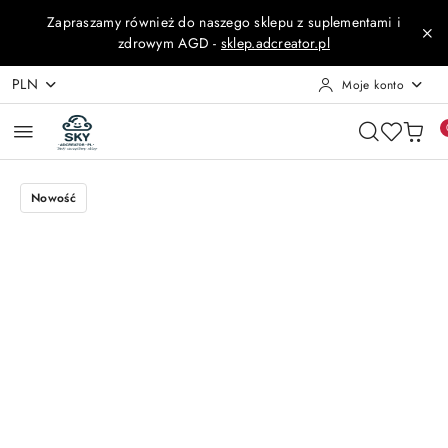
Przejdź do treści głównej
Przejdź do wyszukiwarki
Przejdź do moje konto
Przejdź do menu głównego
Przejdź do opisu produktu
Przejdź do stopki
Zapraszamy również do naszego sklepu z suplementami i
zdrowym AGD -
sklep.adcreator.pl
PLN
Moje konto
Nowość