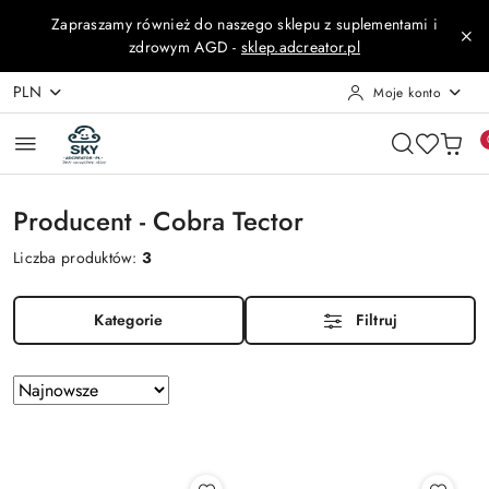
Przejdź do treści głównej
Przejdź do wyszukiwarki
Przejdź do moje konto
Przejdź do menu głównego
Przejdź do stopki
Zapraszamy również do naszego sklepu z suplementami i
zdrowym AGD -
sklep.adcreator.pl
PLN
Moje konto
Producent - Cobra Tector
Liczba produktów:
3
Kategorie
Filtruj
Zastosowano
Sortuj
według
sortowanie:
Najnowsze.