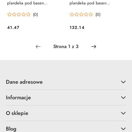
plandeka pod basen
plandeka pod basen
ogrodowy 274 x 274 cm DM-
ogrodowy 435 x 435 cm DM-
(0)
(0)
502
503
41.47
132.14
Cena:
Cena:
Dane adresowe
Informacje
O sklepie
Blog