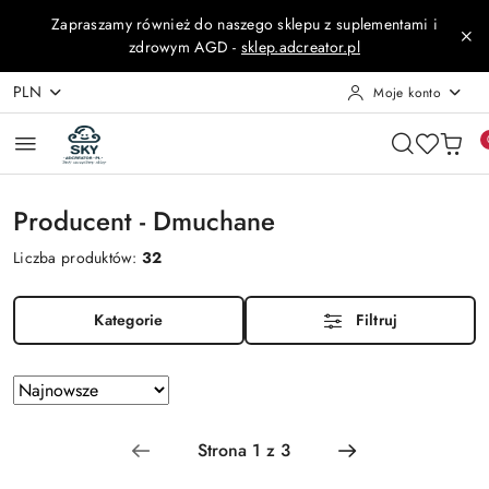
Przejdź do treści głównej
Przejdź do wyszukiwarki
Przejdź do moje konto
Przejdź do menu głównego
Przejdź do stopki
Zapraszamy również do naszego sklepu z suplementami i
zdrowym AGD -
sklep.adcreator.pl
PLN
Moje konto
Producent - Dmuchane
Liczba produktów:
32
Kategorie
Filtruj
Zastosowano
Sortuj
według
sortowanie:
Najnowsze.