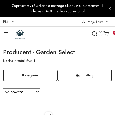
Przejdź do treści głównej
Przejdź do wyszukiwarki
Przejdź do moje konto
Przejdź do menu głównego
Przejdź do stopki
Zapraszamy również do naszego sklepu z suplementami i
zdrowym AGD -
sklep.adcreator.pl
PLN
Moje konto
Producent - Garden Select
Liczba produktów:
1
Kategorie
Filtruj
Zastosowano
Sortuj
według
sortowanie:
Najnowsze.