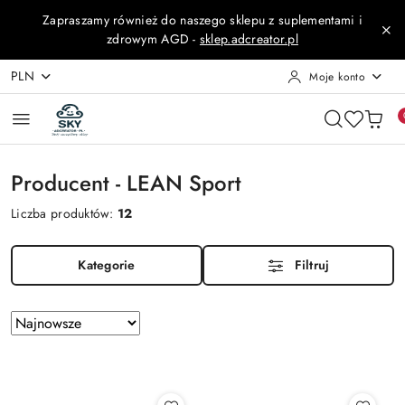
Przejdź do treści głównej
Przejdź do wyszukiwarki
Przejdź do moje konto
Przejdź do menu głównego
Przejdź do stopki
Zapraszamy również do naszego sklepu z suplementami i
zdrowym AGD -
sklep.adcreator.pl
PLN
Moje konto
Producent - LEAN Sport
Liczba produktów:
12
Kategorie
Filtruj
Zastosowano
Sortuj
według
sortowanie:
Najnowsze.