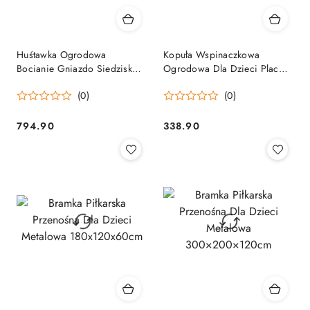
Huśtawka Ogrodowa
Kopuła Wspinaczkowa
Bocianie Gniazdo Siedzisko
Ogrodowa Dla Dzieci Plac
2w1 Stelaż Czarny 260x173
Zabaw 182x86 cm 6FT
(0)
(0)
cm
794.90
338.90
Cena:
Cena: