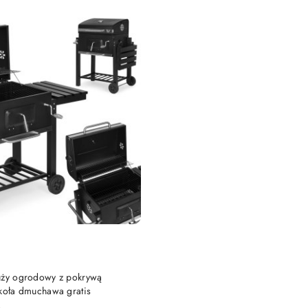
DO KOSZYKA
uży ogrodowy z pokrywą
 koła dmuchawa gratis
)