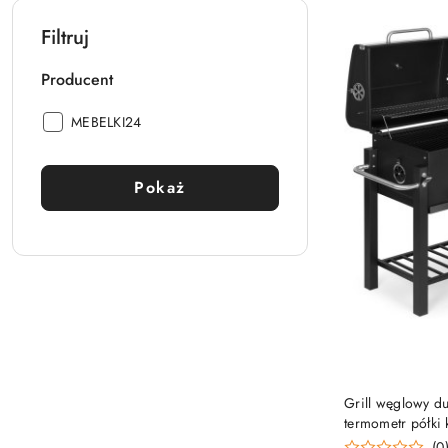
Filtruj
Producent
Producent:
MEBELKI24
Pokaż
Grill węglowy d
termometr półki
(0