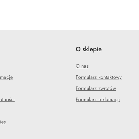
e
O sklepie
O nas
amacje
Formularz kontaktowy
Formularz zwrotów
atności
Formularz reklamacji
ies