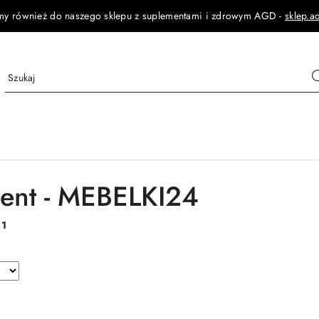
my również do naszego sklepu z suplementami i zdrowym AGD -
sklep.a
ent - MEBELKI24
:
1