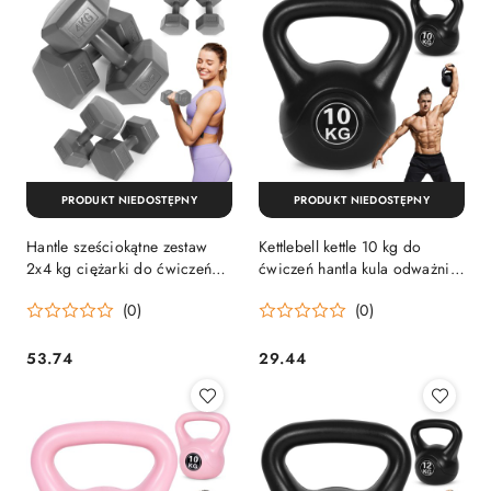
PRODUKT NIEDOSTĘPNY
PRODUKT NIEDOSTĘPNY
Hantle sześciokątne zestaw
Kettlebell kettle 10 kg do
2x4 kg ciężarki do ćwiczeń
ćwiczeń hantla kula odważnik
obciążniki fitness szare
obciążenie ciężar fitness
(0)
(0)
ModernHome
ModernHome
53.74
29.44
Cena:
Cena: