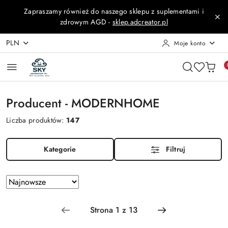
Przejdź do treści głównej
Przejdź do wyszukiwarki
Przejdź do moje konto
Przejdź do menu głównego
Przejdź do stopki
Zapraszamy również do naszego sklepu z suplementami i
zdrowym AGD -
sklep.adcreator.pl
PLN
Moje konto
Producent - MODERNHOME
Liczba produktów:
147
Kategorie
Filtruj
Zastosowano
Sortuj
według
sortowanie:
Najnowsze.