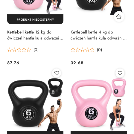
PRODUKT NIEDOSTĘPNY
Kettlebell kettle 12 kg do
Kettlebell kettle 4 kg do
ćwiczeń hantla kula odważnik
ćwiczeń hantla kula odważnik
obciążenie ciężar fitness
obciążenie ciężar fitness
(0)
(0)
różowy ModernHome
ModernHome
87.76
32.68
Cena:
Cena: