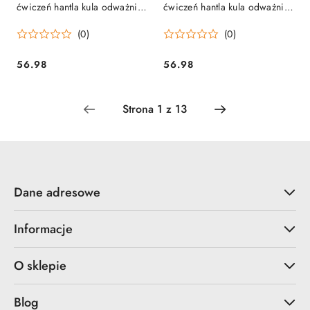
ćwiczeń hantla kula odważnik
ćwiczeń hantla kula odważnik
obciążenie ciężar fitness
obciążenie ciężar fitness
(0)
(0)
ModernHome
różowy ModernHome
56.98
56.98
Cena:
Cena:
Dane adresowe
Informacje
O sklepie
Blog