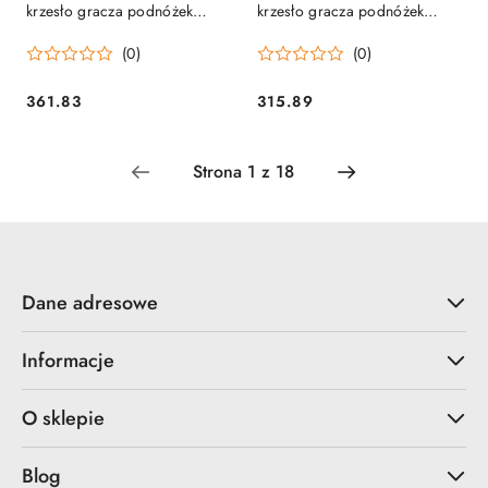
krzesło gracza podnóżek
krzesło gracza podnóżek
kubełkowy Lokar Sofotel
kubełkowy Specter Sofotel
(0)
(0)
361.83
315.89
Cena:
Cena:
Dane adresowe
Informacje
O sklepie
Blog