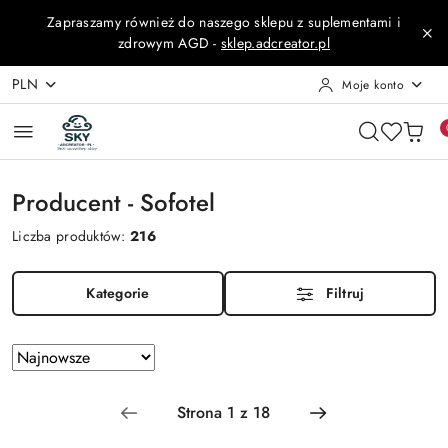
Przejdź do treści głównej
Przejdź do wyszukiwarki
Przejdź do moje konto
Przejdź do menu głównego
Przejdź do stopki
Zapraszamy również do naszego sklepu z suplementami i
zdrowym AGD -
sklep.adcreator.pl
PLN
Moje konto
Producent - Sofotel
Liczba produktów:
216
Kategorie
Filtruj
Zastosowano
Sortuj
według
sortowanie:
Najnowsze.