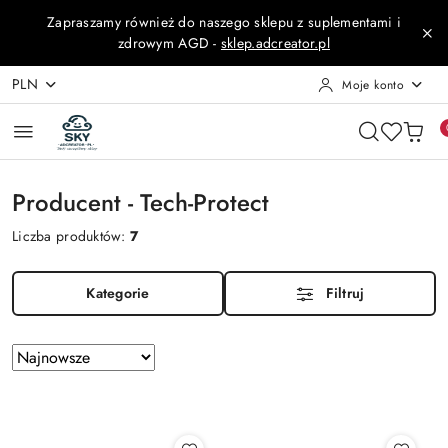
Przejdź do treści głównej
Przejdź do wyszukiwarki
Przejdź do moje konto
Przejdź do menu głównego
Przejdź do stopki
Zapraszamy również do naszego sklepu z suplementami i
zdrowym AGD -
sklep.adcreator.pl
PLN
Moje konto
Producent - Tech-Protect
Liczba produktów:
7
Kategorie
Filtruj
Zastosowano
Sortuj
według
sortowanie:
Najnowsze.