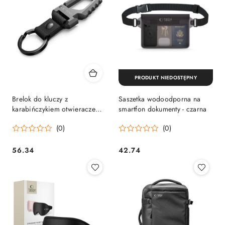
PRODUKT NIEDOSTĘPNY
Brelok do kluczy z
Saszetka wodoodporna na
karabińczykiem otwieraczem
smartfon dokumenty - czarna
do butelek - czarno szary
(0)
(0)
56.34
42.74
Cena:
Cena: