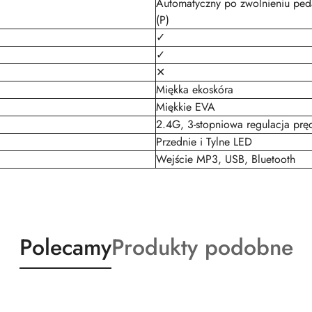
Automatyczny po zwolnieniu peda
(P)
✓
✓
✕
Miękka ekoskóra
Miękkie EVA
2.4G, 3-stopniowa regulacja prę
Przednie i Tylne LED
Wejście MP3, USB, Bluetooth
Produkty
Produkty
Polecamy
Produkty podobne
o
o
statusie:
statusie: