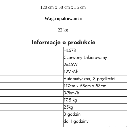
120 cm x 58 cm x 35 cm
Waga opakowania:
22 kg
Informacje o produkcie
HL678
Czerwony Lakierowany
2x45W
12V7Ah
Automatyczna, 3 prędkości
117cm x 58cm x 53cm
3-7km/h
17,5 kg
25kg
8 godzin
do 1 godziny