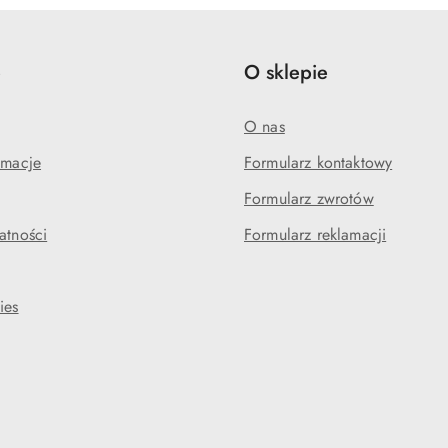
e
O sklepie
O nas
amacje
Formularz kontaktowy
Formularz zwrotów
atności
Formularz reklamacji
ies