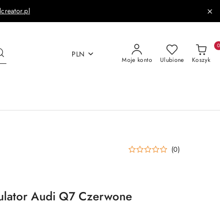
dcreator.pl
PLN
Moje konto
Ulubione
Koszyk
(0)
lator Audi Q7 Czerwone