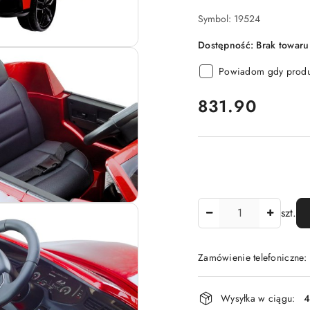
Symbol:
19524
Dostępność:
Brak towaru
Powiadom gdy produk
cena:
831.90
Ilość
szt.
Zamówienie telefoniczne
Dostępność
Wysyłka w ciągu:
4
i