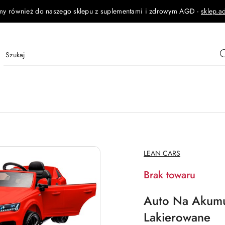
my również do naszego sklepu z suplementami i zdrowym AGD -
sklep.a
NAZWA
LEAN CARS
PRODUCENTA:
Brak towaru
Auto Na Akumu
Lakierowane