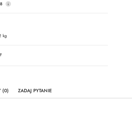
38
2 kg
DF
 (0)
ZADAJ PYTANIE