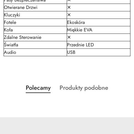
Otwierane Drzwi
✕
Kluczyki
✕
Fotele
Ekoskóra
Koła
Miękkie EVA
Zdalne Sterowanie
✕
Światła
Przednie LED
Audio
USB
Produkty
Produkty
Polecamy
Produkty podobne
Pomiń karuzelę produktów
o
o
statusie:
statusie: