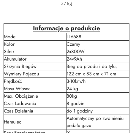
27 kg
Informacje o produkcie
Model
LL6688
Kolor
Czarny
Silnik
2x800W
Akumulator
24v9Ah
Skrzynia Biegów
Bieg do przodu i do tyłu,
Wymiary Pojazdu
122 cm x 83 cm x 71 cm
Prędkość
3-10km/h
Masa Własna
24 kg
Max. Obciążenie
80kg
Czas Ładowania
8 godzin
Czas Działania
do 1 godziny
Automatyczny po zwolnieniu
Hamulec
pedału gazu
Pasy Bezpieczeństwa
✕