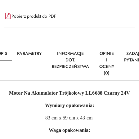
Pobierz produkt do PDF
PIS
PARAMETRY
INFORMACJE
OPINIE
ZADA
DOT.
I
PYTAN
BEZPIECZEŃSTWA
OCENY
(0)
Motor Na Akumulator Trójkołowy LL6688 Czarny 24V
Wymiary opakowania:
83 cm x 59 cm x 43 cm
Waga opakowania: